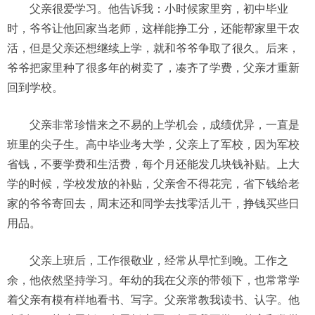
父亲很爱学习。他告诉我：小时候家里穷，初中毕业
时，爷爷让他回家当老师，这样能挣工分，还能帮家里干农
活，但是父亲还想继续上学，就和爷爷争取了很久。后来，
爷爷把家里种了很多年的树卖了，凑齐了学费，父亲才重新
回到学校。
父亲非常珍惜来之不易的上学机会，成绩优异，一直是
班里的尖子生。高中毕业考大学，父亲上了军校，因为军校
省钱，不要学费和生活费，每个月还能发几块钱补贴。上大
学的时候，学校发放的补贴，父亲舍不得花完，省下钱给老
家的爷爷寄回去，周末还和同学去找零活儿干，挣钱买些日
用品。
父亲上班后，工作很敬业，经常从早忙到晚。工作之
余，他依然坚持学习。年幼的我在父亲的带领下，也常常学
着父亲有模有样地看书、写字。父亲常教我读书、认字。他