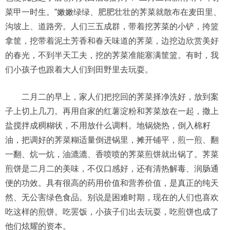
菜甲一时生。”嫩嫩绿绿、肥肥壮壮的荠菜就散布在麦田里、
沟坡上、道路旁。人们三五成群，带着挖荠菜的小铲，挎篮
拿筐，挖带着泥土芳香和春天味道的荠菜，边挖边欣赏美好
的春光，不到半天工夫，挖的荠菜准能塞满筐篮。有时，我
们小孩子也跟着大人们到田野里去玩耍。
二月二的早上，家人们把挖回的荠菜择净洗好，放到案
子上切上几刀。再用自家的红薯淀粉和荠菜放在一起，撒上
盐搅拌成稠糊状，不用放什么调料。地锅烧热，倒入棉籽
油，把调好的荠菜糊适量倒进锅里，摊开铺平，煎一煎、翻
一翻、炕一炕，油漉漉、香喷喷的荠菜煎饼就出锅了。荠菜
煎饼是二月二的美味，不仅口感好，还有清热解毒、润肠通
便的功效。具有很高的药用价值和营养价值，是真正的纯天
然、无公害绿色食品。别说是困难时期，现在的人们也喜欢
吃这样的煎饼。吃罢饭，小孩子们出去玩耍，吃煎饼也成了
他们炫耀的资本。