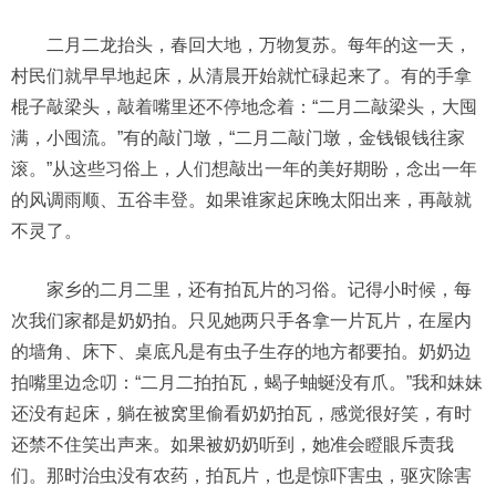
二月二龙抬头，春回大地，万物复苏。每年的这一天，
村民们就早早地起床，从清晨开始就忙碌起来了。有的手拿
棍子敲梁头，敲着嘴里还不停地念着：“二月二敲梁头，大囤
满，小囤流。”有的敲门墩，“二月二敲门墩，金钱银钱往家
滚。”从这些习俗上，人们想敲出一年的美好期盼，念出一年
的风调雨顺、五谷丰登。如果谁家起床晚太阳出来，再敲就
不灵了。
家乡的二月二里，还有拍瓦片的习俗。记得小时候，每
次我们家都是奶奶拍。只见她两只手各拿一片瓦片，在屋内
的墙角、床下、桌底凡是有虫子生存的地方都要拍。奶奶边
拍嘴里边念叨：“二月二拍拍瓦，蝎子蚰蜒没有爪。”我和妹妹
还没有起床，躺在被窝里偷看奶奶拍瓦，感觉很好笑，有时
还禁不住笑出声来。如果被奶奶听到，她准会瞪眼斥责我
们。那时治虫没有农药，拍瓦片，也是惊吓害虫，驱灾除害