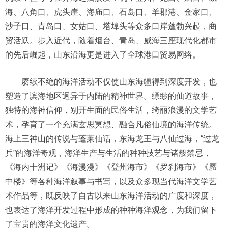
海、八角口、虎头崖、海庙口、石岛口、羊郡港、金家口、
沙子口、青岛口、女姑口、塔埠头等众多口岸蓬勃兴起，商
贸活跃。步入近代，随着烟台、青岛、威海三座现代化都市
的先后崛起，山东沿海更是进入了全球港口贸易网络。
赓续不绝的海洋活动不仅使山东海疆得到深度开发，也
塑造了滨海地区迥异于内陆的精神世界。缥缈的仙道故事，
独特的海神信仰，别开生面的民俗生活，绮丽浪漫的文学艺
术，孕育了一个充满玄思冥想、融合凡俗仙境的海洋传统。
海上三神山的传说与蓬莱仙话，东海龙王与八仙过海，“过龙
兵”的海洋奇观，海洋生产与生活的种种技艺与诸般禁忌，
《海内十洲记》《海漫漫》《登州海市》《罗刹海市》《蜃
中楼》等各种海洋叙事与书写，以及众多现当代海洋文学艺
术作品等，既反映了自古以来山东海洋活动的广度和深度，
也表达了海洋开发过程中形成的种种海洋观念，为我们留下
了宝贵的海洋文化遗产。