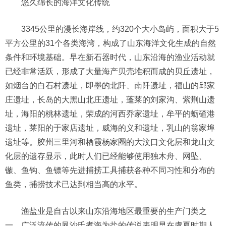
悠久绵长的海洋文化传统
3345公里的漫长海岸线，约320个大小岛屿，面积大于5
平方公里的31个各类海湾，构成了山东海洋文化生成的自然
条件和环境基础。早在新石器时代，山东沿海的渔业活动就
已经非常活跃，形成了大量海产贝壳堆积而成的贝丘遗址，
如烟台的白石村遗址，即墨的北阡、南阡遗址，福山的邱家
庄遗址，长岛的大黑山北庄遗址，蓬莱的刘家沟、紫荆山遗
址，海阳的桃林遗址，荣成的河西乔家遗址，牟平的蛎碴港
遗址，莱阳的于家店遗址，威海的义和遗址，乳山的翁家埠
遗址等。胶州三里河和栖霞杨家圈的大汶口文化层和龙山文
化层的遗存显示，此时人们已经能够使用独木舟、网坠、
镞、鱼钩、鱼镖等先进捕捞工具捕获各种不同习性和分布的
鱼类，捕捞技术已达到相当高的水平。
渔盐业是自古以来山东沿海地区最重要的生产门类之
一。广泛流传的夙沙氏煮海为盐的传说表明早在虞夏时期人