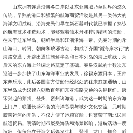
山东拥有连通沿海各口岸以及东亚海域乃至世界的悠久
传统，早熟的港口和频繁的航海商贸活动是其另一类伟大的
海洋文明成就。沿海先民们早在新石器时代就已掌握了熟练
的航海技术和造船术，能够驾着独木舟和榫卯结构的海船，
往来于辽东半岛、朝鲜半岛和江浙沿海一带。先秦时期的斥
山海口、转附、朝舞和琅琊古港，构成了齐国“循海岸水行”的
海路交通，开辟出通往朝鲜半岛和日本列岛的海上航线，为
后来的东方海上丝绸之路奠定了基础。秦皇汉武的十数次东
巡进一步加快了山东海洋事业的发展，徐福东渡日本，王仲
东奔乐浪，此后各国官方使船行经此处的往来愈加通畅，山
东半岛成为汉魏六朝数百年间东亚海路交通的关键枢纽。唐
宋兴起的莱州、登州、密州诸海港，成为这一时期的东方海
上门户，联通长盛不衰的海洋贸易与域外文化交流。元时期
胶莱运河的开凿，不仅方便了运粮官船，也繁荣了南北民间
航运贸易。明清时期虽屡受海防和海禁影响，港航活动一度
沉寂，但每每在开海之后焕发生机，登州、龙口、烟台、威