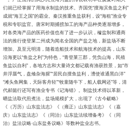
们就已经掌握了用海水制盐的技术。齐国凭“擅海滨鱼盐之利”
成就“海王之国”的霸业。秦汉推重鱼盐获利，设“海租”渔业专
税和专职盐官。唐宋时期捕捞加工的海产品种类逐渐增多，
对各类海产品的医药价值也有了进一步认识，榷盐制和通商
法的推行使登莱二州成为闻名全国的产盐之地，新盐场不断
增加。及至元明清，随着造船技术和航海技术的提高，山东
沿海更以“鱼盐之利”为特色，“青登莱三郡，凭负山海，民殖
鱼盐以自利”，各地方志和大量诗文都记载有渔获胜景，如“市
井浮蜃气，盘飧杂海腥”“居民自擅鱼盐利，漕使谁通黑白洋”
“滩头鱼网集，天际客舟轻”“牧童随牛下，船人载网还”等，清
代郝懿行还写有渔业专书《记海错》。制盐技术得以革新，
晒盐法取代煎煮法，盐场规模扩大，出现了《古今鹾略》
《（万历）山东盐法志》《（雍正）山东盐法志》《（嘉
庆）山东盐法志》《（同治）山东盐法续增备考》《（同
治）盐法议略·山东盐务议略》等数种盐业志书。