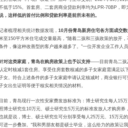
不低于15%。首套房、二套房商业贷款利率均为LPR-70BP，即为
说，这样低的首付比例和贷款利率是前所未有的。
记者梳理相关统计数据发现，
10月份青岛新房住宅各方面成交数
米至150平方米住宅成交量最高，“随着二孩和三孩政策的放开
条件，像这种改善型的客户越来越多了。”一位开发企业工作人
针对这类家庭，青岛在购房政策上也予以支持
——目前青岛二孩
认定时核减1套住房。享受住房套数核减的多子女家庭需满足以下
子女。符合上述条件的多子女家庭申请认定核减时，商业银行可
子女出生证明等便于核实相关情况的材料。
目前，青岛现行一次性安家费发放标准为：博士研究生每人15万
照博士研究生10万元、硕士研究生5万元的标准发放人才购房券，有效期
也就是说，博士、硕士研究生可分别享受每人25万元、15万元
可进一步叠加。“我和男朋友都是硕士毕业，这么给力的政策让我