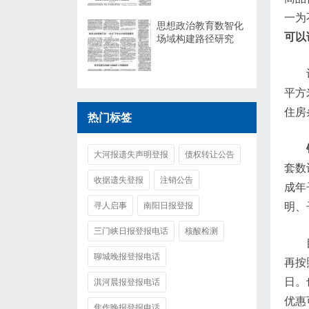
一为
思想政治教育数智化
可以
场域构建路径研究
平方
住房
热门标签
大河报遗失声明登报
债权转让公告
套数
收据遗失登报
注销公告
成年
寻人启事
南阳日报登报
明、
三门峡日报登报电话
核酸检测
聊城晚报登报电话
再按
日。
淇河晨报登报电话
优惠
焦作晚报登报电话