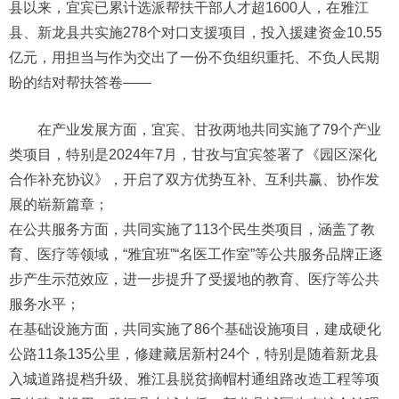
县以来，宜宾已累计选派帮扶干部人才超1600人，在雅江
县、新龙县共实施278个对口支援项目，投入援建资金10.55
亿元，用担当与作为交出了一份不负组织重托、不负人民期
盼的结对帮扶答卷——
在产业发展方面，宜宾、甘孜两地共同实施了79个产业
类项目，特别是2024年7月，甘孜与宜宾签署了《园区深化
合作补充协议》，开启了双方优势互补、互利共赢、协作发
展的崭新篇章；
在公共服务方面，共同实施了113个民生类项目，涵盖了教
育、医疗等领域，“雅宜班”“名医工作室”等公共服务品牌正逐
步产生示范效应，进一步提升了受援地的教育、医疗等公共
服务水平；
在基础设施方面，共同实施了86个基础设施项目，建成硬化
公路11条135公里，修建藏居新村24个，特别是随着新龙县
入城道路提档升级、雅江县脱贫摘帽村通组路改造工程等项