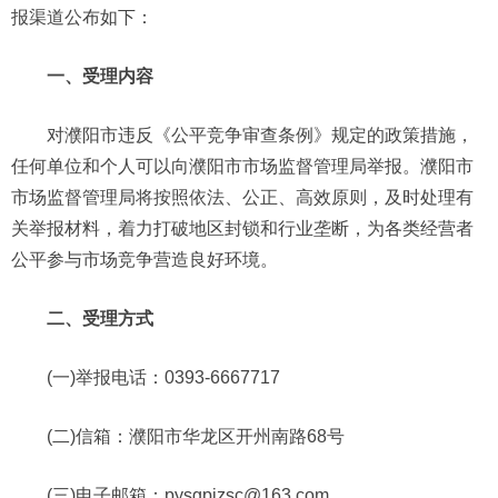
报渠道公布如下：
一、受理内容
对濮阳市违反《公平竞争审查条例》规定的政策措施，
任何单位和个人可以向濮阳市市场监督管理局举报。濮阳市
市场监督管理局将按照依法、公正、高效原则，及时处理有
关举报材料，着力打破地区封锁和行业垄断，为各类经营者
公平参与市场竞争营造良好环境。
二、受理方式
(一)举报电话：0393-6667717
(二)信箱：濮阳市华龙区开州南路68号
(三)电子邮箱：pysgpjzsc@163.com