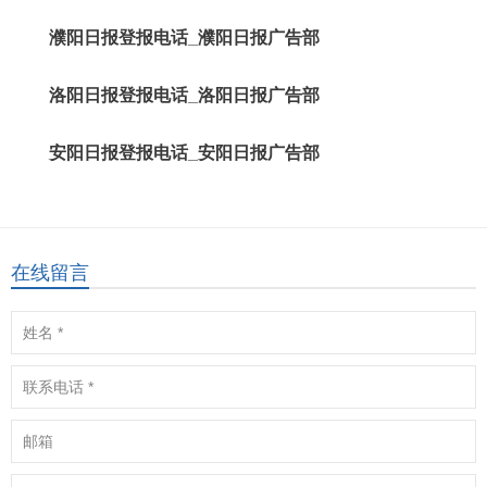
濮阳日报登报电话_濮阳日报广告部
洛阳日报登报电话_洛阳日报广告部
安阳日报登报电话_安阳日报广告部
在线留言