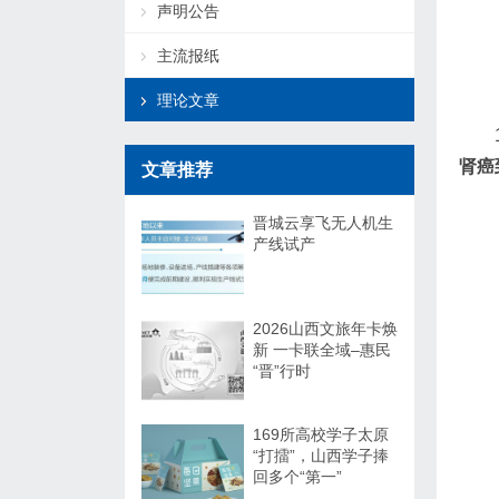
声明公告
主流报纸
理论文章
肾癌
文章推荐
晋城云享飞无人机生
产线试产
2026山西文旅年卡焕
新 一卡联全域–惠民
“晋”行时
169所高校学子太原
“打擂”，山西学子捧
回多个“第一”