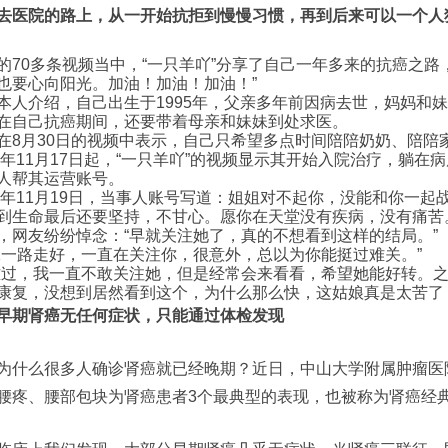
去医院的路上，从一开始抗拒到慢慢习惯，再到后来可以一个人
的70多条视频当中，“一只羊吖”分享了自己一年多来的抗癌之路
也要心向阳光。加油！加油！加油！”
本人介绍，自己出生于1995年，父亲多年前因病去世，妈妈和
在自己抗癌期间，还要带着母亲和妹妹到处求医。
在8月30日的视频中表示，自己只希望多点时间陪陪奶奶、陪陪
24年11月17日起，“一只羊吖”的视频显示其开始入院治疗，躺在
人帮其运营账号。
24年11月19日，当事人账号写道：姐姐对不起你，没能和你一
到生命最后还要坚持，不甘心。愿你在天堂没有疾病，没有痛苦
，网友纷纷悼念：“早就关注她了，真的不想看到这样的结局。”
妹一路走好，一直在关注你，很意外，总以为你能挺过难关。”
难过，我一直不敢关注她，但是经常会来看看，希望她能好转。
康复，没想到居然看到这个，为什么那么快，这姑娘真是太苦了
早期肾癌无任何症状，只能通过体检发现
为什么很多人确诊肾癌就已经晚期？近日，中山大学附属肿瘤医
腰疼、腰部包块为肾癌患者3个最典型的表现，也被称为肾癌经