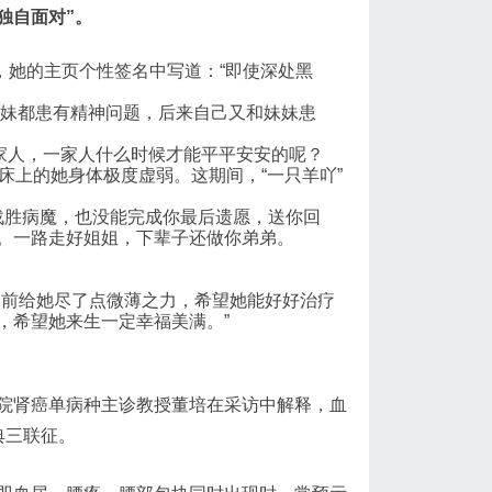
独自面对”。
，她的主页个性签名中写道：“即使深处黑
妹妹都患有精神问题，后来自己又和妹妹患
家人，一家人什么时候才能平平安安的呢？
病床上的她身体极度虚弱。这期间，“一只羊吖”
起战胜病魔，也没能完成你最后遗愿，送你回
。一路走好姐姐，下辈子还做你弟弟。
之前给她尽了点微薄之力，希望她能好好治疗
，希望她来生一定幸福美满。”
院肾癌单病种主诊教授董培在采访中解释，血
典三联征。