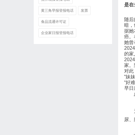
是在
黄三角早报登报电话
发票
随后
食品流通许可证
暗，
据她
企业家日报登报电话
癌。
她曾
20
的家
20
家。
对此
“妹
“好
早日
尿、