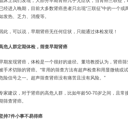
临床上我们发现，大部分早期肾癌几乎无症状，当肾癌三联征，
已经进入晚期，目前大多数肾癌患者只出现“三联征”中的一个或
如发热、乏力、消瘦等。
因此，可以说，早期肾癌无任何症状，只能通过体检发现！
高危人群定期体检，筛查早期肾癌
早期发现肾癌，体检是一个很好的途径。董培教授认为，肾癌筛
被手术切除的肾癌。“常用的筛查方法有超声检查和用显微镜或
危险信号之一。超声筛查肾癌没有痛苦且没有风险。”
专家建议，对于肾癌的高危人群，比如年龄50-70岁之间，且
期筛查肾癌。
坚持7件小事不易得癌