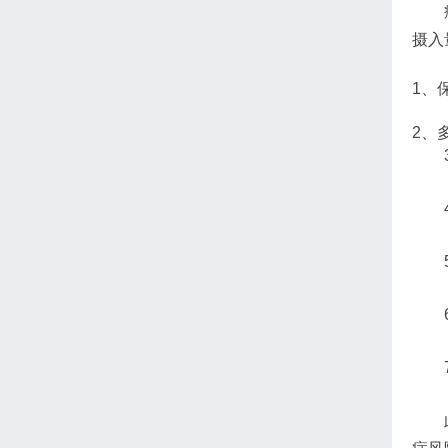
摄入
1、
2、