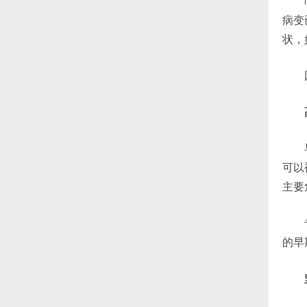
病变
状，
可以
主要
的早