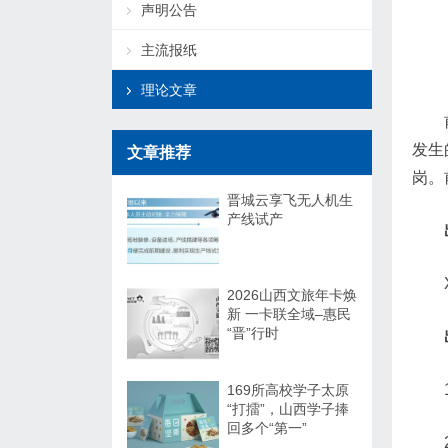
声明公告
主流报纸
理论文章
发生
文章推荐
岗。
晋城云享飞无人机生
产线试产
2026山西文旅年卡焕
新 一卡联全域–惠民
“晋”行时
169所高校学子太原
“打擂”，山西学子捧
回多个“第一”