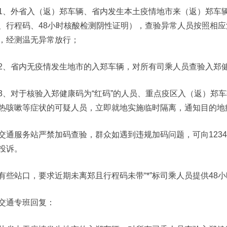
1、外省入（返）郑车辆、省内发生本土疫情地市来（返）郑车辆
、行程码、48小时核酸检测阴性证明），查验异常人员按照相应
，经测温无异常放行；
2、省内无疫情发生地市的入郑车辆，对所有司乘人员查验入郑
3、对于核验入郑健康码为“红码”的人员、重点疫区入（返）郑车
热咳嗽等症状的可疑人员，立即就地实施临时隔离，通知目的地疫
交通服务站严禁加码查验，群众如遇到违规加码问题，可向1234
投诉。
有些站口，要求近期未离郑且行程码未带“*”标司乘人员提供48
交通专班回复：