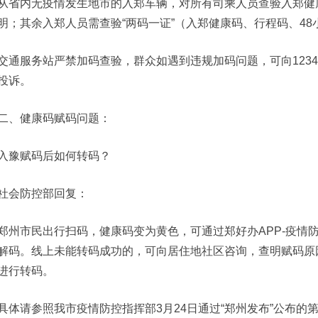
从省内无疫情发生地市的入郑车辆，对所有司乘人员查验入郑健
明；其余入郑人员需查验“两码一证”（入郑健康码、行程码、4
交通服务站严禁加码查验，群众如遇到违规加码问题，可向1234
投诉。
二、健康码赋码问题：
入豫赋码后如何转码？
社会防控部回复：
郑州市民出行扫码，健康码变为黄色，可通过郑好办APP-疫情
解码。线上未能转码成功的，可向居住地社区咨询，查明赋码原
进行转码。
具体请参照我市疫情防控指挥部3月24日通过“郑州发布”公布的