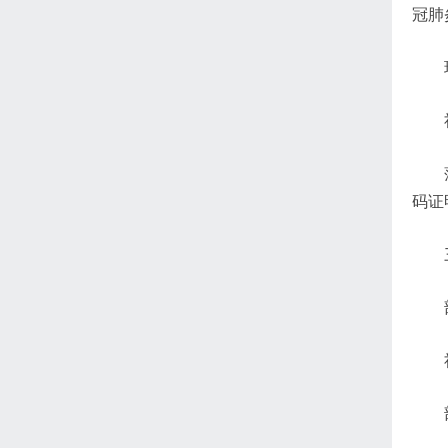
冠肺
码证