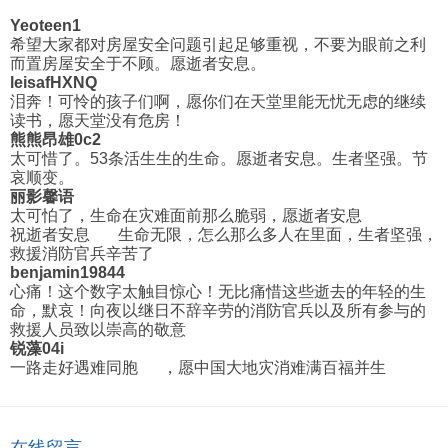
Yeoteen1
希望大家都对房屋安全问题引起足够重视，不要为眼前之利
而置房屋安全于不顾。愿逝者安息。
leisafHXNQ
泪奔！可怜的孩子们啊，愿你们在天堂里能无忧无虑的继续
读书，愿天堂没有危房！
熊熊昂雄0c2
太可惜了。53条活生生的生命。愿逝者安息。生者坚强。节
哀顺变。
丽影馨语
太可怕了，生命在灾难面前那么脆弱，愿逝者安息
祝逝者安息
生命无限，怎么那么多人在里面，生者坚强，
救援消防官兵辛苦了
benjamin19844
心痛！这个数字太触目惊心！无比痛惜这些逝去的年轻的生
命，默哀！向夜以继日不辞辛劳的消防官兵以及所有参与的
救援人员致以崇高的敬意
锐藻04i
一路走好遇难同胞
，愿中国大地灾消难满百福并生