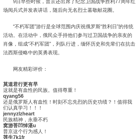
9日早些时候，普京还出席了纪念卫国战争胜利77周年红
场阅兵式并发表讲话，随后向无名烈士墓敬献花圈。
“不朽军团”游行是全球范围内庆祝俄罗斯“胜利日”的传统
活动。在活动中，俄民众手持他们参与过卫国战争的亲友的
肖像，组成“不朽军团”，列队行进，缅怀历史和先辈们在抗击
法西斯侵略中的英勇表现。
网友精彩评价：
莫道君行更有早
这就是有血性的民族。值得尊重！
qyang56
还是俄罗斯人有血性！时刻不忘先烈的历史功绩？！值得我
们认真学习！！！
jennyzlzheart
民族精神，永垂不朽
窝游菩凹悼湛u
普京这个行为感人！
莲生7k1fr