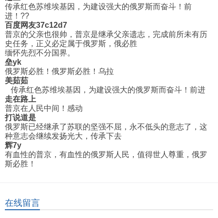
传承红色苏维埃基因，为建设强大的俄罗斯而奋斗！前
进！??
百度网友37c12d7
普京的父亲也很帅，普京是继承父亲遗志，完成前所未有历
史任务，正义必定属于俄罗斯，俄必胜
缅怀先烈不分国界。
垒yk
俄罗斯必胜！俄罗斯必胜！乌拉
美茹茹
传承红色苏维埃基因，为建设强大的俄罗斯而奋斗！前进
走在路上
普京在人民中间！感动
打说道是
俄罗斯已经继承了苏联的坚强不屈，永不低头的意志了，这
种意志会继续发扬光大，传承下去
辉7y
有血性的普京，有血性的俄罗斯人民，值得世人尊重，俄罗
斯必胜！
在线留言