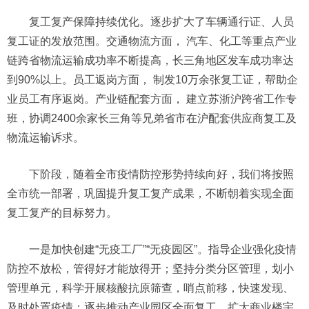
复工复产保障持续优化。
逐步扩大了车辆通行证、人员
复工证的发放范围。
交通物流方面，
汽车、化工等重点产业
链跨省物流运输成功率不断提高，长三角地区发车成功率达
到90%以上。
员工返岗方面，
制发10万余张复工证，帮助企
业员工有序返岗。
产业链配套方面，
建立苏浙沪跨省工作专
班，协调2400余家长三角等兄弟省市在沪配套供应商复工及
物流运输诉求。
下阶段，随着全市疫情防控形势持续向好，我们将按照
全市统一部署，巩固提升复工复产成果，不断朝着实现全面
复工复产的目标努力。
一是加快创建“无疫工厂”“无疫园区”。
指导企业强化疫情
防控不放松，管得好才能放得开；坚持分类分区管理，划小
管理单元，科学开展核酸抗原筛查，哨点前移，快速发现、
及时处置疫情；逐步推动产业园区全面复工，扩大商业楼宇