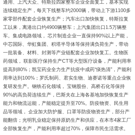
通用、上汽大众、特斯拉四家整车企业全面复工，基本实现
连续稳定生产，每天下线整车约2000辆，带动上下游1100多
家零部件配套企业恢复生产；汽车出口加快恢复，特斯拉复
工以来，离港出口约4900辆整车；上汽集团出口1.5万辆整
车。
集成电路领域，
芯片制造企业一直保持90%以上产能，
中芯国际、华虹集团、积塔半导体等保持满负荷生产，带动
一批装备、材料、封测等产业链配套企业加快复工。
生物医
药领域，
联影医疗保持生产CT等大型医疗设备，产能利用率
提高到80%；凯宝药业全力生产抗疫中成药“痰热清”，产能利
用率达到100%；罗氏制药、君实生物、迪赛诺等重点企业恢
复研发生产。
钢铁石化领域，
宝钢股份、高桥石化等保持
90%的高负荷连续生产，巴斯夫在上海各基地加快恢复生产
能力和物流运能，产能稳定提升至70%。
防疫物资、民生用
品等领域，
企业加大防护服、口罩等防疫物资生产，部分产
能翻倍；光明乳业稳定保持原奶生产和供应，在本市4家工厂
全部恢复生产，产能利用率超过70%，保障市民生活需求。