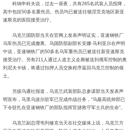
科纳申科夫说，过去一昼夜，共有265名武装人员投降，
其中包括50多名重伤员。伤员均已被送往顿涅茨克地区新亚
速斯克的医院接受治疗。
乌克兰国防部当天在官网上发表声明证实，亚速钢铁厂
乌军伤员已完成撤离。乌国防部副部长安娜·马利亚尔在声明
中说，亚速钢铁厂的50多名乌军重伤员已被送往新亚速斯克
接受治疗。另有211人通过人道主义走廊被送到俄军控制的奥
列尼夫卡镇，将通过扣押人员交换程序返回乌克兰控制的领
土。
另据乌通社报道，乌克兰武装部队总参谋部当天发表声
明宣布，马里乌波尔驻军已完成作战任务，“乌最高统帅部已
下令驻扎在亚速钢铁厂的部队指挥官拯救守军士兵的生命”。
乌克兰副总理韦列修克当天在社交媒体上说，乌克兰方