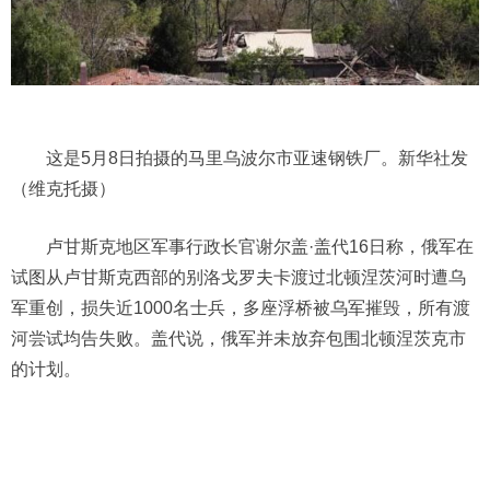
这是5月8日拍摄的马里乌波尔市亚速钢铁厂。新华社发
（维克托摄）
卢甘斯克地区军事行政长官谢尔盖·盖代16日称，俄军在
试图从卢甘斯克西部的别洛戈罗夫卡渡过北顿涅茨河时遭乌
军重创，损失近1000名士兵，多座浮桥被乌军摧毁，所有渡
河尝试均告失败。盖代说，俄军并未放弃包围北顿涅茨克市
的计划。