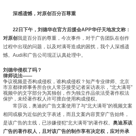
深感遗憾，对原创百分百尊重
22日下午，刘德华在官方后援会APP华仔天地发文称：
对原创
我是百分百的尊重，今次事件，对于广告团队在创作
过程中出现的问题，以及对满哥造成的困扰，我个人深感遗
憾。Audi和广告公司现正认真处理中。
刘德华侵权了吗？
律师说法——
争议视频是否构成侵权，谁构成侵权？知产专业律师、北京
市京都律师事务所合伙人常莎接受记者采访表示，“北大满哥”
视频中的文字部分为其独创，作为独立作品依法受著作权法
保护，未经著作权人许可擅自使用构成侵权。
常莎说，奥迪的广告文案使用了与“北大满哥”的视频文案
相同或极为近似的文字表述，而且文案内容贯穿广告始终，
是该广告的主线，已涉嫌侵犯“北大满哥”的著作权。
奥迪系该
广告的著作权人，且对该广告的制作享有决定权，应对外承