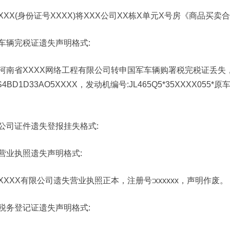
XXX(身份证号XXXX)将XXX公司XX栋X单元X号房《商品买
车辆完税证遗失声明格式:
河南省XXXX网络工程有限公司转申国军车辆购署税完税证丢失，车
S4BD1D33AO5XXXX，发动机编号:JL465Q5*35XXXX055
公司证件遗失登报挂失格式:
营业执照遗失声明格式:
XXXX有限公司遗失营业执照正本，注册号:xxxxxx，声明作废。
税务登记证遗失声明格式: