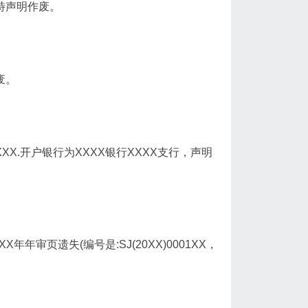
，特声明作废。
废。
XXX.开户银行为XXXX银行XXXX支行，声明
年年审页遗失(编号是:SJ(20XX)0001XX，