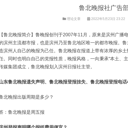
鲁北晚报社广告
理论文章
2022年5月23日 23:22
【鲁北晚报简介】鲁晚报创刊于2007年11月，原来是滨州广
的滨州主流都市报，也是滨州乃至鲁北地区唯一的都市晚报。鲁
造滨州人自己的晚报为己任。鲁北晚报在报道上带有浓厚的乡土
任。同时也明白自己的党报性质，晚报风格，一向秉承“本土、主流
传媒集团成立，鲁北晚报划入滨州日报社主管。
山东
鲁北晚报
遗失声明、
鲁北晚报
登报挂失、
鲁北晚报
登报电话40
鲁北晚报出版周期是多少？
答：鲁北晚报是周五报
滨州登报声明哪个报纸费用便宜？