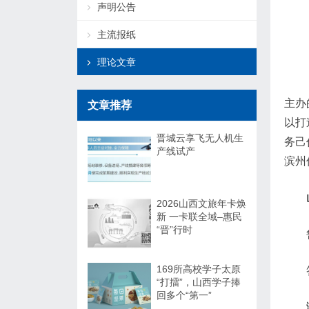
声明公告
主流报纸
理论文章
主办
文章推荐
以打
晋城云享飞无人机生
务己
产线试产
滨州
2026山西文旅年卡焕
新 一卡联全域–惠民
“晋”行时
169所高校学子太原
“打擂”，山西学子捧
回多个“第一”