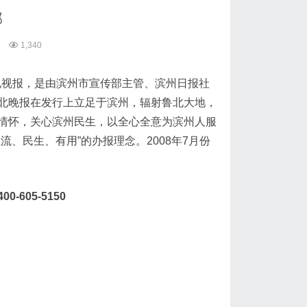
部
1,340
播电视报，是由滨州市宣传部主管、滨州日报社
北晚报在发行上立足于滨州，辐射鲁北大地，
情怀，关心滨州民生，以全心全意为滨州人服
、民生、有用”的办报理念。2008年7月份
0-605-5150