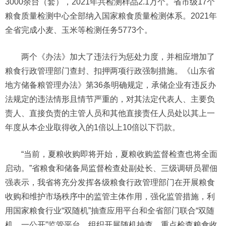
3000余台（套），2021年共检测样品2.1万个。省市级17个
粮食质量检测中心全部纳入国家粮食质量检测体系。2021年
全省完成小麦、玉米等检测任务5773个。
两个《办法》加大了违法行为惩处力度，并相应增加了
粮食行政管理部门查封、扣押两项行政强制措施。《山东省
地方储备粮管理办法》第36条明确规定，承储企业有违反办
法规定的违法情形且情节严重的，对其法定代表人、主要负
责人、直接负责的主管人员和其他直接责任人员处以其上一
年度从本企业取得收入的1倍以上10倍以下罚款。
“当前，夏粮收购即将开始，夏粮收购监督检查也将全面
启动。”省粮食和储备局监督检查处副处长、三级调研员瞿佃
强表示，我省将充分发挥各级粮食行政管理部门在开展粮食
收购和维护市场秩序中的监管主体作用，强化监管措施，利
用国家粮食行业“双随机”抽查应用平台和全省部门联合“双随
机、一公开”监管平台，组织开展随机抽查。重点检查粮食收