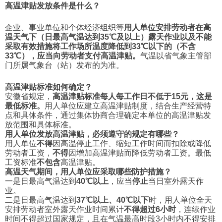
高温津贴发放条件是什么？
企业、事业单位和个体经济组织等
用人单位安排劳动者在高
温天气下（日最高气温达到35℃及以上）露天作业以及不能
采取有效措施将工作场所温度降低到33℃以下的（不含
33℃），应当向劳动者支付高温津贴。
气温以省气象主管部
门所属气象台（站）发布的为准。
高温津贴标准如何确定？
安徽省规定，
高温津贴标准每人每工作日不低于15元，这是
最低标准
。
用人单位应建立高温津贴制度，结合生产经营特
点和具体条件，通过集体协商合理确定本单位的高温津贴发
放范围和具体标准。
用人单位发放高温津贴，必须遵守的规定有哪些？
用人单位
不得
因高温停止工作、缩短工作时间而扣除或降低
劳动者工资，
不得
因增加高温津贴而降低劳动者工资。最低
工资标准
不包含
高温津贴。
高温天气期间，用人单位应采取哪些防护措施？
一是日最高气温达到
40℃以上
，应当
停止
当日室外露天作
业。
二是日最高气温达到
37℃以上、40℃以下
时，用人单位全天
安排劳动者室外露天作业时间累计
不得超过6小时
，连续作业
时间不得超过国家规定，且在气温最高时段3小时内不得安排