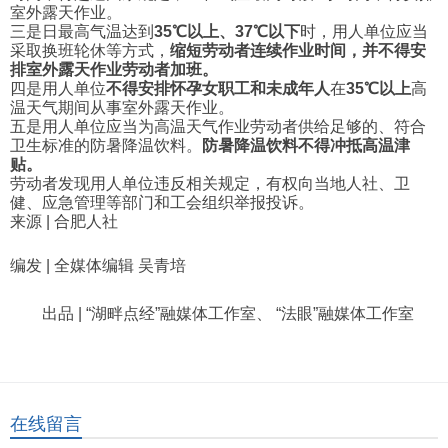
室外露天作业。
三是日最高气温达到
35℃以上、37℃以下
时，用人单位应当
采取换班轮休等方式，
缩短劳动者连续作业时间，并
不得安
排室外露天作业劳动者加班。
四是用人单位
不得安排怀孕女职工和未成年人
在
35℃以上
高
温天气期间从事室外露天作业。
五是用人单位应当为高温天气作业劳动者供给足够的、符合
卫生标准的防暑降温饮料。
防暑降温饮料不得冲抵高温津
贴。
劳动者发现用人单位违反相关规定，有权向当地人社、卫
健、应急管理等部门和工会组织举报投诉。
来源 | 合肥人社
编发 | 全媒体编辑 吴青培
出品 | “湖畔点经”融媒体工作室、 “法眼”融媒体工作室
在线留言