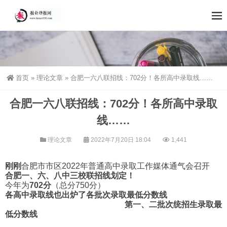
首页
»
理论文章
»
合肥一六八联招线：702分！各所高中录取线……
合肥一六八联招线：702分！各所高中录取
线……
理论文章
2022年7月20日 18:04
1,441
刚刚
合肥市市区2022年普通高中录取工作媒体通气会召开
合肥一、六、八
中三校联招线
划定！
今年为
702
分
（总分750分）
各高中录取线也出炉了
各批次录取最低分数线
第一、二批次
统招生
录取最
低分数线