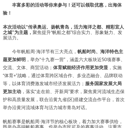
丰富多彩的活动等你来参与！
还可以领取优惠，
出海体
验！
本次活动以“传承奥运、扬帆青岛，活力海洋之都、精彩宜人
之城”为主题，
聚焦提升“帆船之都”综合实力、形象魅力、发
展活力。
今年帆船周·海洋节有三大亮点，
帆船时尚、海洋特色主
题更加鲜明
，举办“十九赛一营”，涵盖六大板块近50项赛事、
交流、文体、商贸活动；
体育赋能经济作用更加突显
，实施
“体育+”战略，通过体育跨区域合作、多业态融合、品牌联动
等，以体育消费激发城市经济发展活力；
服务国家发展大局
更加主动
，落实“走在前、开新局”要求，聚焦黄河流域生态保
护和高质量发展，联合沿黄九省(区)搭建交流合作平台，首次
举办沿黄河流域体育与活力城市青岛对话。
帆船赛事是帆船周·海洋节的核心板块，着力加大赛事供给，
既举办高端帆船赛事、也举办市民可及的赛事活动，注重市