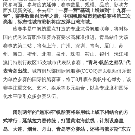
民参与面、参与度的延伸，赛事数量、规模、品质、影响方
面实现新突破。
在去年“十一赛一营”基础上增加到“十九赛一
营”，赛事数量创历年之最。中国帆船城市超级联赛将第二次
亮相，标志性城市彩帆将绽放浮山湾海域。
该赛事是中帆协重点打造的专业龙骨帆船联赛，将对标
国内优秀体育职业联赛办赛要求高标准推进。青岛站作为该
赛事的第二站，将有上海、广州、深圳、青岛、厦门、苏
州、海口、衢州、北海、泉州、珠海、鞍山、锦州、沅江和
澳门特别行政区15支城市代表队参赛，
“青岛·帆船之都队”代
表青岛出战。
城市俱乐部国际帆船赛(CCOR)是以帆船俱乐部
为单位参赛的国际帆船赛事，将于8月底在奥帆中心举办，该
赛事注重文化、艺术、娱乐等多元融合，以高专业度和国际
化水平吸引众多参赛队伍。
阔别两年的“远东杯”帆船赛将采用线上线下相结合的方
式举行，延续拉力赛传统，打通黄渤海航线，计划设秦皇
岛、大连、烟台、舟山、青岛等分赛站，还将与俄罗斯“东方