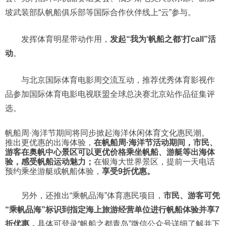
坡武装部队帆船俱乐部等国际合作伙伴线上“云”参与。
发挥体育明星带动作用，
发起“我为‘帆船之都’打call”活
动
。
与北京国际体育电影周交流互动，推荐优秀体育影视作
品参加国际体育电影电视联盟全球总决赛北京站作品征集评
选。
帆船周·海洋节期间将同步掀起海洋休闲体育文化惠民潮。
推出更优惠的出海体验，
在帆船周·海洋节活动期间，市民、
游客在奥帆中心景区可以更优价格乘坐帆船、游艇等出海体
验，感受帆船运动魅力；
在银海大世界景区，提前一天电话
预约乘坐游艇或帆船体验，
享受9折优惠。
另外，还推出“乘帆品海”体育惠民项目，
市民、游客可凭
“乘帆品海”标识到指定海上旅游经营单位进行帆船体验并享7
折优惠，
具体可登录“帆船之都青岛”微信公众号详细了解并下