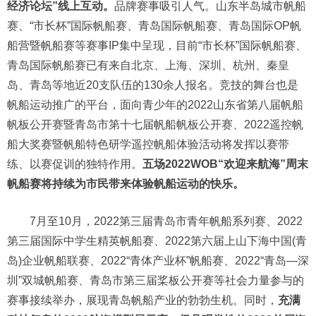
经济论坛”线上互动。
品牌赛事吸引人气。山东半岛城市帆船
赛、“市长杯”国际帆船赛、青岛国际帆船赛、青岛国际OP帆
船营暨帆船赛等赛事IP集中呈现，目前“市长杯”国际帆船赛、
青岛国际帆船赛已有来自北京、上海、深圳、杭州、秦皇
岛、青岛等地近20支队伍的130余人报名。竞技的舞台也是
帆船运动推广的平台，面向青少年的2022山东省第八届帆船
帆板公开赛暨青岛市第十七届帆船帆板公开赛、2022遥控帆
船大奖赛暨帆船特色研学遥控帆船体验活动将发挥以赛带
练、以赛促训的独特作用。
五场2022WOB“欢迎来航海”周末
帆船赛将持续为市民带来体验帆船运动的快乐。
7月至10月，2022第三届青岛市青年帆船系列赛、2022
第三届国际中学生精英帆船赛、2022第六届上山下海中国(青
岛)企业帆船联赛、2022“青体产业杯”帆船赛、2022“青岛—深
圳”双城帆船赛、青岛市第三届桨板公开赛等社会力量参与的
赛事接续举办，展现青岛帆船产业的勃勃生机。同时，
充满