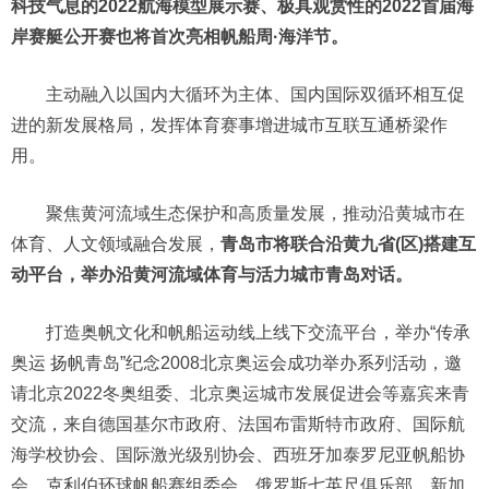
科技气息的2022航海模型展示赛、极具观赏性的2022首届海
岸赛艇公开赛也将首次亮相帆船周·海洋节。
主动融入以国内大循环为主体、国内国际双循环相互促
进的新发展格局，发挥体育赛事增进城市互联互通桥梁作
用。
聚焦黄河流域生态保护和高质量发展，推动沿黄城市在
体育、人文领域融合发展，
青岛市将联合沿黄九省(区)搭建互
动平台，举办沿黄河流域体育与活力城市青岛对话。
打造奥帆文化和帆船运动线上线下交流平台，举办“传承
奥运 扬帆青岛”纪念2008北京奥运会成功举办系列活动，邀
请北京2022冬奥组委、北京奥运城市发展促进会等嘉宾来青
交流，来自德国基尔市政府、法国布雷斯特市政府、国际航
海学校协会、国际激光级别协会、西班牙加泰罗尼亚帆船协
会、克利伯环球帆船赛组委会、俄罗斯七英尺俱乐部、新加