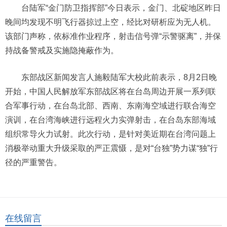
台陆军“金门防卫指挥部”今日表示，金门、北碇地区昨日
晚间均发现不明飞行器掠过上空，经比对研析应为无人机。
该部门声称，依标准作业程序，射击信号弹“示警驱离”，并保
持战备警戒及实施隐掩蔽作为。
东部战区新闻发言人施毅陆军大校此前表示，8月2日晚
开始，中国人民解放军东部战区将在台岛周边开展一系列联
合军事行动，在台岛北部、西南、东南海空域进行联合海空
演训，在台湾海峡进行远程火力实弹射击，在台岛东部海域
组织常导火力试射。此次行动，是针对美近期在台湾问题上
消极举动重大升级采取的严正震慑，是对“台独”势力谋“独”行
径的严重警告。
在线留言