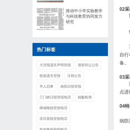
0
2
采
推动中小学实验教学
与科技教育协同发力
研究
热门标签
自行
备。
大河报遗失声明登报
债权转让公告
收据遗失登报
注销公告
0
3
采
寻人启事
南阳日报登报
点进
三门峡日报登报电话
核酸检测
0
4
特
聊城晚报登报电话
淇河晨报登报电话
病防
焦作晚报登报电话