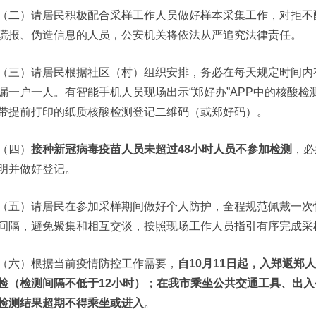
（二）请居民积极配合采样工作人员做好样本采集工作，对拒不
谎报、伪造信息的人员，公安机关将依法从严追究法律责任。
（三）请居民根据社区（村）组织安排，务必在每天规定时间内
漏一户一人。有智能手机人员现场出示“郑好办”APP中的核酸
带提前打印的纸质核酸检测登记二维码（或郑好码）。
（四）
接种新冠病毒疫苗人员未超过48小时人员不参加检测
，必
明并做好登记。
（五）请居民在参加采样期间做好个人防护，全程规范佩戴一次
间隔，避免聚集和相互交谈，按照现场工作人员指引有序完成采
（六）根据当前疫情防控工作需要，
自10月11日起，入郑返郑
检（检测间隔不低于12小
时）；在我市乘坐公共交通工具、出入
检测结果超期不得乘坐或进入
。