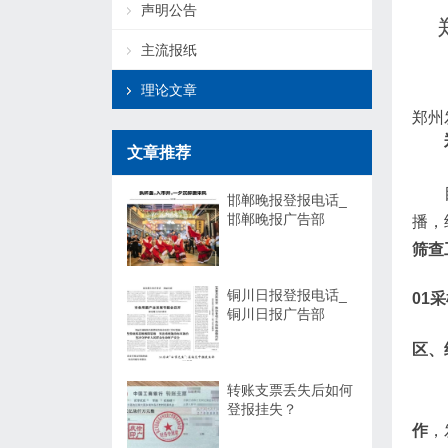
声明公告
主流报纸
理论文章
郑州
文章推荐
邯郸晚报登报电话_
邯郸晚报广告部
播，
筛查
铜川日报登报电话_
0
1
采
铜川日报广告部
区、
转账支票丢失后如何
登报挂失？
作
，