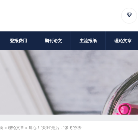
登报费用
期刊论文
主流报纸
理论文章
页
»
理论文章
»
痛心！“关羽”走后，“张飞”亦去