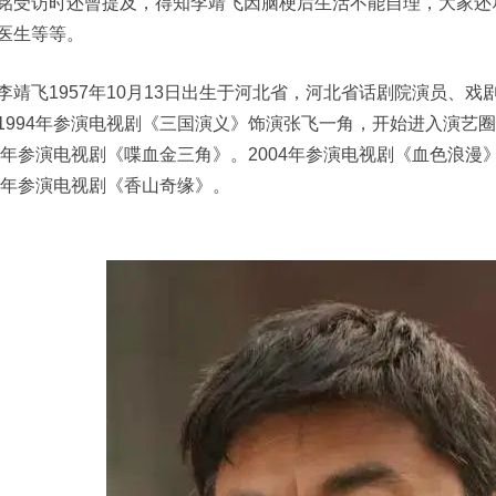
铭受访时还曾提及，得知李靖飞因脑梗后生活不能自理，大家还
医生等等。
李靖飞1957年10月13日出生于河北省，河北省话剧院演员、
1994年参演电视剧《三国演义》饰演张飞一角，开始进入演艺圈
03年参演电视剧《喋血金三角》。2004年参演电视剧《血色浪漫
11年参演电视剧《香山奇缘》。