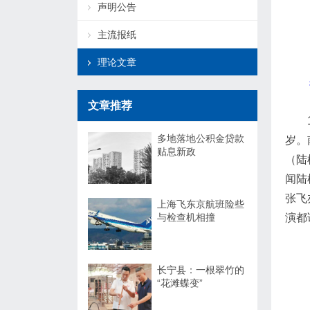
声明公告
主流报纸
理论文章
文章推荐
多地落地公积金贷款
岁。
贴息新政
（陆
闻陆
张飞
上海飞东京航班险些
与检查机相撞
演都
长宁县：一根翠竹的
“花滩蝶变”