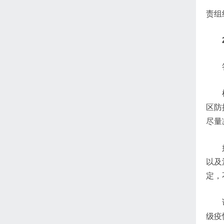
责组
区防
尽量
以及
定，
级疫