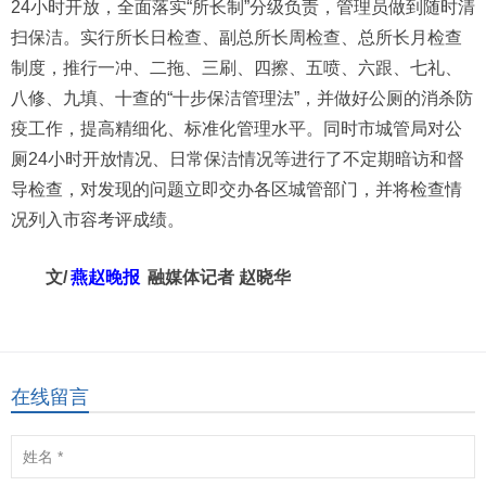
24小时开放，全面落实“所长制”分级负责，管理员做到随时清
扫保洁。实行所长日检查、副总所长周检查、总所长月检查
制度，推行一冲、二拖、三刷、四擦、五喷、六跟、七礼、
八修、九填、十查的“十步保洁管理法”，并做好公厕的消杀防
疫工作，提高精细化、标准化管理水平。同时市城管局对公
厕24小时开放情况、日常保洁情况等进行了不定期暗访和督
导检查，对发现的问题立即交办各区城管部门，并将检查情
况列入市容考评成绩。
文/
燕赵晚报
融媒体记者 赵晓华
在线留言