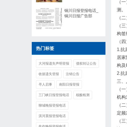
（一
测。
铜川日报登报电话_
铜川日报广告部
（二
（三
构签
（四
热门标签
1.
居家
大河报遗失声明登报
债权转让公告
构及
2.
收据遗失登报
注销公告
三、
寻人启事
南阳日报登报
（一
三门峡日报登报电话
核酸检测
机构
（二
聊城晚报登报电话
定频
淇河晨报登报电话
（三
焦作晚报登报电话