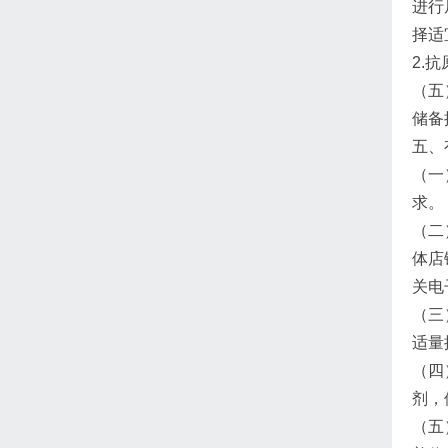
进行
择适
2.
（五
储备
五、
（一
求。
（二
体店
关电
（三
适量
（四
剂，
（五