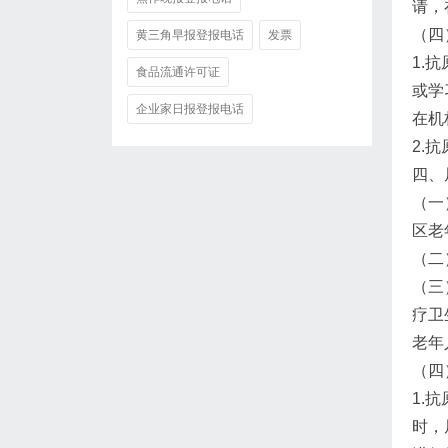
请，
（四
黄三角早报登报电话
发票
1.
食品流通许可证
或学
企业家日报登报电话
在机
2.
四、
（一
区老
（二
（三
疗卫
老年
（四
1.
时，