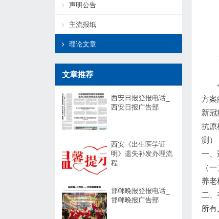
声明公告
主流报纸
理论文章
文章推荐
西安日报登报电话_
方案
西安日报广告部
新冠
抗原
测）
西安《出生医学证
明》遗失补发办理流
一、
程
（一
养老
邯郸晚报登报电话_
二、
邯郸晚报广告部
所有