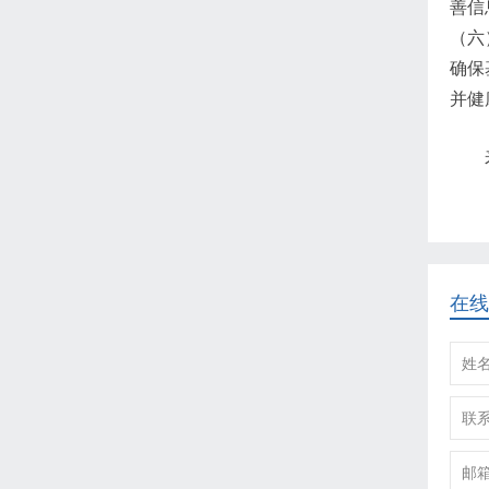
善信
（六
确保
并健
在线