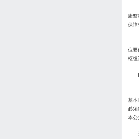
康监
保障
位要
枢纽
基本
必须
本公