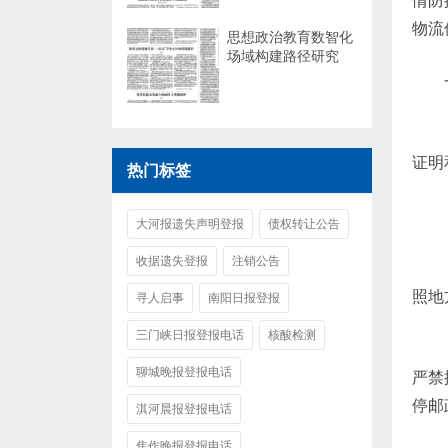
情防
物流
思想政治教育数智化
场域构建路径研究
证明
热门标签
大河报遗失声明登报
债权转让公告
收据遗失登报
注销公告
照地
寻人启事
南阳日报登报
三门峡日报登报电话
核酸检测
聊城晚报登报电话
严禁
停邮
淇河晨报登报电话
焦作晚报登报电话