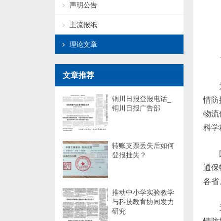
声明公告
主流报纸
理论文章
文章推荐
铜川日报登报电话_
情防
铜川日报广告部
物流
科学
转账支票丢失后如何
登报挂失？
通保
各省
推动中小学实验教学
与科技教育协同发力
研究