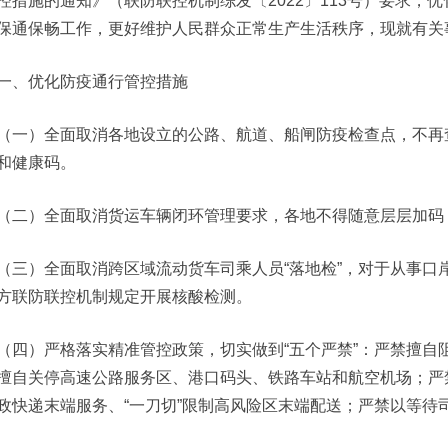
控措施的通知》（联防联控机制综发〔2022〕113号）要求，
保通保畅工作，更好维护人民群众正常生产生活秩序，现就有关
一、优化防疫通行管控措施
（一）全面取消各地设立的公路、航道、船闸防疫检查点，不再
和健康码。
（二）全面取消货运车辆闭环管理要求，各地不得随意层层加码
（三）全面取消跨区域流动货车司乘人员“落地检”，对于从事口
方联防联控机制规定开展核酸检测。
（四）严格落实精准管控政策，切实做到“五个严禁”：严禁擅自
擅自关停高速公路服务区、港口码头、铁路车站和航空机场；严
政快递末端服务、“一刀切”限制高风险区末端配送；严禁以等待