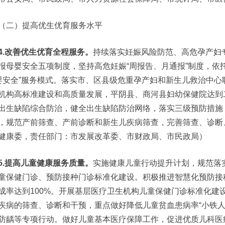
（二）提高优生优育服务水平
4.改善优生优育全程服务。
持续落实妊娠风险防范、高危孕产妇
报母婴安全五项制度，坚持高危妊娠“周报告、月通报”制度，依
婴安全”服务模式。落实市、区县级危重孕产妇和新生儿救治中
机构高标准建设和高质量发展，平阴县、商河县妇幼保健院达到
出生缺陷综合防治，健全出生缺陷防治网络，落实三级预防措施
，规范产前筛查、产前诊断和新生儿疾病筛查，完善筛查、诊断
健康委，责任部门：市发展改革委、市财政局、市民政局）
5.提高儿童健康服务质量。
实施健康儿童行动提升计划，规范落
童保健门诊、预防接种门诊标准化建设。积极推进智慧化预防接种
成率达到100%。开展基层医疗卫生机构儿童保健门诊标准化建
疾病的筛查、诊断和干预，重点做好降低儿童贫血患病率“小铁人
防龋等专项行动。做好儿童基本医疗保障工作，促进优质儿科医