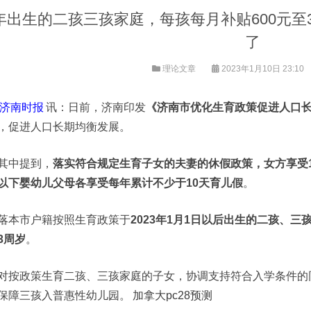
年出生的二孩三孩家庭，每孩每月补贴600元至
了
理论文章
2023年1月10日 23:10
济南时报
讯：日前，济南印发
《济南市优化生育政策促进人口
，促进人口长期均衡发展。
其中提到，
落实符合规定生育子女的夫妻的休假政策，女方享受1
以下婴幼儿父母各享受每年累计不少于10天育儿假
。
落本市户籍按照生育政策于
2023年1月1日以后出生的二孩、三
3周岁
。
对按政策生育二孩、三孩家庭的子女，协调支持符合入学条件的
保障三孩入普惠性幼儿园。
加拿大pc28预测