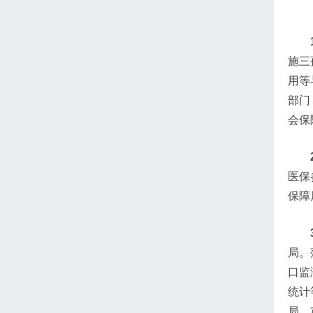
施三
用等
部门
会保
医保
保障
局。
口监
统计
局、