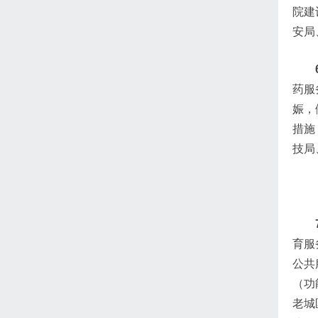
院建
安局
药服
娠，
措施
技局
育服
公共
（功
老城