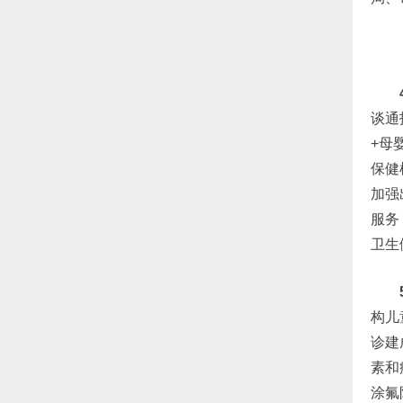
谈通
+母
保健
加强
服务
卫生
构儿
诊建
素和
涂氟