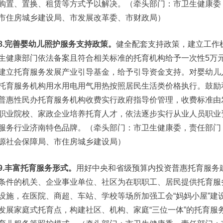
购置、置换、租赁等方式予以解决。（牵头部门：市卫生健康委
市住房城乡建设局、市发展改革委、市财政局）
8.完善婴幼儿照护服务支持政策。
健全配套支持政策，建立工作
生健康部门依法备案且符合相关标准的托育机构给予一次性5万
建立托育服务发展产业引导基金，给予引导资金支持。对婴幼儿
托育服务机构用水用电用气用热按照居民生活类价格执行。鼓励
普惠性民办托育服务机构收费实行政府指导价管理，收费标准由
职业院校、家政企业培养托育人才，依法逐步实行从业人员职业
服务行业济南特色品牌。（牵头部门：市卫生健康委，责任部门
源社会保障局、市住房城乡建设局）
9.丰富托育服务形式。
用好中央和省级预算内投资普惠托育服务
条件的机关、企业事业单位、社区为在职职工、居民提供托育服
设施，在医院、商超、车站、学校等场所加强工会“妈妈小屋”建
发展家庭式托育点，构建社区、机构、家庭“三位一体”的托育服