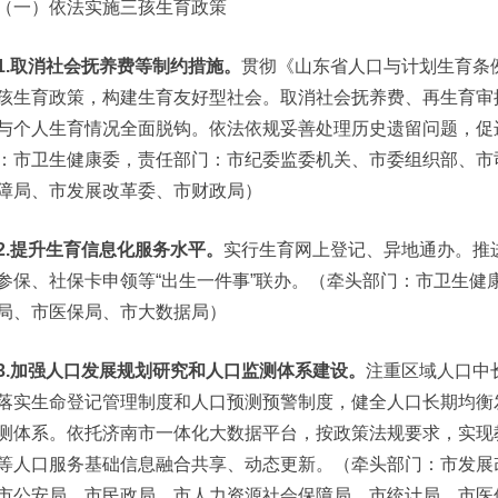
（一）依法实施三孩生育政策
1.取消社会抚养费等制约措施。
贯彻《山东省人口与计划生育条
孩生育政策，构建生育友好型社会。取消社会抚养费、再生育审
与个人生育情况全面脱钩。依法依规妥善处理历史遗留问题，促
：市卫生健康委，责任部门：市纪委监委机关、市委组织部、市
障局、市发展改革委、市财政局）
2.提升生育信息化服务水平。
实行生育网上登记、异地通办。推
参保、社保卡申领等“出生一件事”联办。（牵头部门：市卫生健
局、市医保局、市大数据局）
3.加强人口发展规划研究和人口监测体系建设。
注重区域人口中
落实生命登记管理制度和人口预测预警制度，健全人口长期均衡
测体系。依托济南市一体化大数据平台，按政策法规要求，实现
等人口服务基础信息融合共享、动态更新。（牵头部门：市发展
市公安局、市民政局、市人力资源社会保障局、市统计局、市医