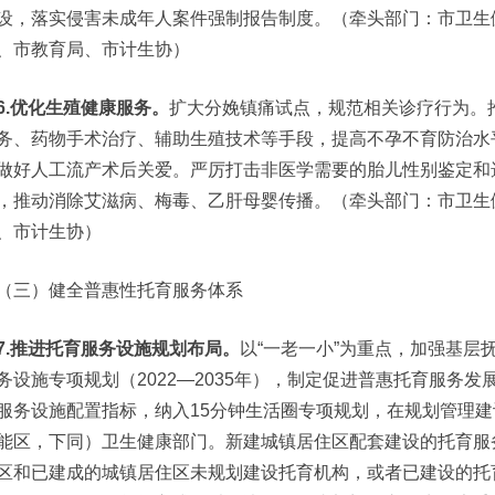
设，落实侵害未成年人案件强制报告制度。（牵头部门：市卫生
、市教育局、市计生协）
6.优化生殖健康服务。
扩大分娩镇痛试点，规范相关诊疗行为。
务、药物手术治疗、辅助生殖技术等手段，提高不孕不育防治水
做好人工流产术后关爱。严厉打击非医学需要的胎儿性别鉴定和
，推动消除艾滋病、梅毒、乙肝母婴传播。（牵头部门：市卫生
、市计生协）
（三）健全普惠性托育服务体系
7.推进托育服务设施规划布局。
以“一老一小”为重点，加强基层
务设施专项规划（2022—2035年），制定促进普惠托育服务
服务设施配置指标，纳入15分钟生活圈专项规划，在规划管理
能区，下同）卫生健康部门。新建城镇居住区配套建设的托育服
区和已建成的城镇居住区未规划建设托育机构，或者已建设的托