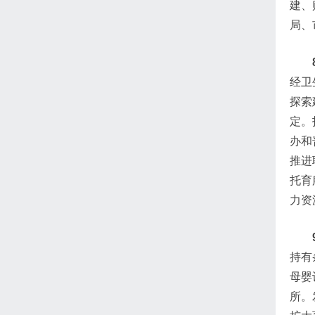
建、
局、
经卫
探索
定。
办和
推进
托育
力资
持有
母婴
所。