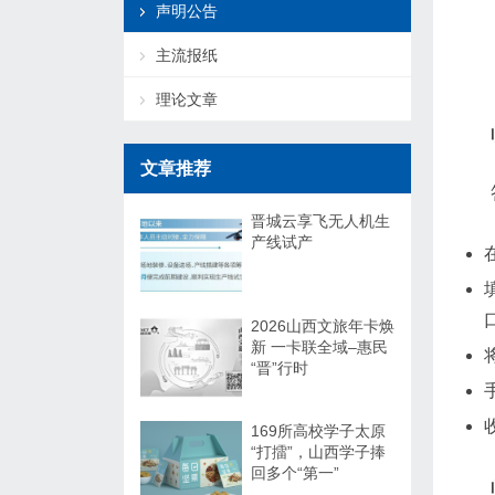
声明公告
主流报纸
理论文章
文章推荐
晋城云享飞无人机生
产线试产
2026山西文旅年卡焕
新 一卡联全域–惠民
“晋”行时
169所高校学子太原
“打擂”，山西学子捧
回多个“第一”