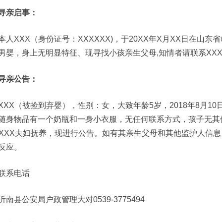
寻亲启事：
本人XXX（身份证号：XXXXXX)，于20XX年X月XX日在山东
男婴，身上无明显特征、现寻找小孩亲生父母,知情者请联系XXX，
寻亲公告：
XXX（被捡到弃婴），性别：女，大致年龄5岁，2018年8月10
随身物品有一个奶瓶和一身小衣服，无任何联系方式，孩子无其
XXXX夫妇抚养，现进行公告。如有其亲生父母和其他监护人信
反应。
联系电话
沂南县公安局户政管理大对0539-3775494