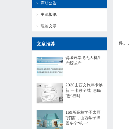
声明公告
主流报纸
理论文章
件。
文章推荐
晋城云享飞无人机生
产线试产
2026山西文旅年卡焕
新 一卡联全域–惠民
“晋”行时
169所高校学子太原
“打擂”，山西学子捧
回多个“第一”