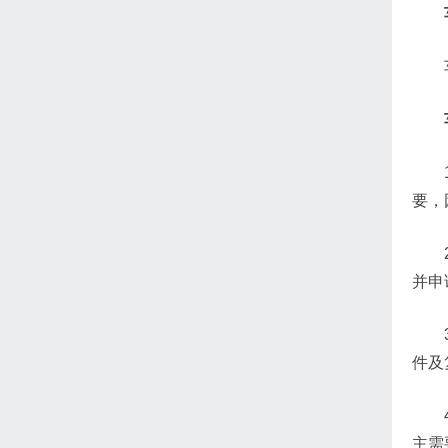
要，
并申
件及
主需