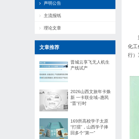
声明公告
主流报纸
理论文章
化工
文章推荐
行）
晋城云享飞无人机生
产线试产
2026山西文旅年卡焕
新 一卡联全域–惠民
“晋”行时
169所高校学子太原
“打擂”，山西学子捧
回多个“第一”