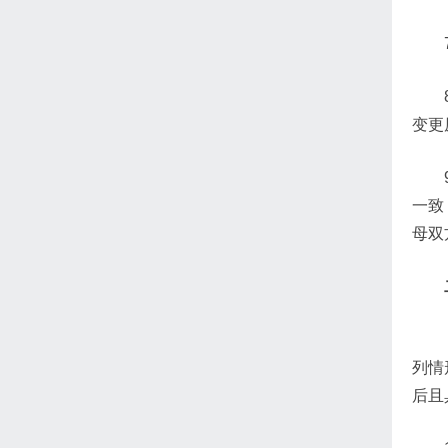
变更
一致
母双
列情
后且