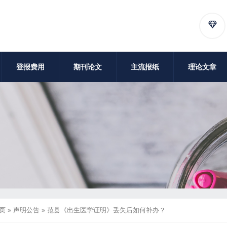
登报费用
期刊论文
主流报纸
理论文章
页
»
声明公告
»
范县《出生医学证明》丢失后如何补办？