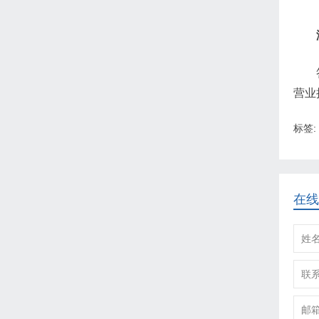
营业
标签:
在线