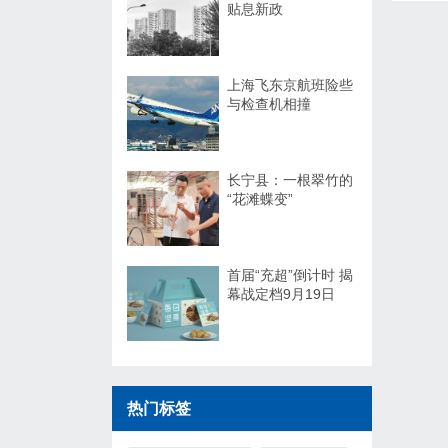
贴息新政
上海飞东京航班险些
与检查机相撞
长宁县：一根翠竹的
“花滩蝶变”
首届“充超”倒计时 揭
幕战定档9月19日
热门标签