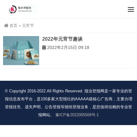
首页
»
元宵节
2022年元宵节趣谈
2022年2月15日 09:18
© Copyright 2016-2022.All Rights Reserved. 报业登报网是一家专业的登
报信息发布平台，是100多家大型报社的AAAAA级核心广告商，主要办理
登报挂失、遗失声明、公告登报等报纸登报业务，是您值得信赖的专业登
报网站。
豫ICP备2022005568号-1