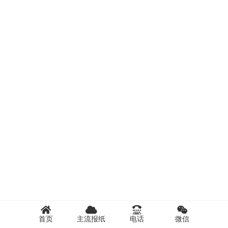
首页
主流报纸
电话
微信