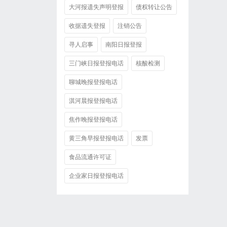
大河报遗失声明登报
债权转让公告
收据遗失登报
注销公告
寻人启事
南阳日报登报
三门峡日报登报电话
核酸检测
聊城晚报登报电话
淇河晨报登报电话
焦作晚报登报电话
黄三角早报登报电话
发票
食品流通许可证
企业家日报登报电话