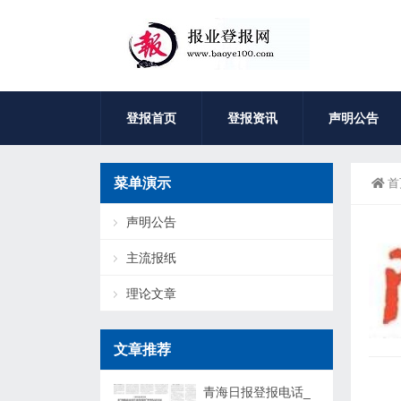
登报首页
登报资讯
声明公告
菜单演示
首
声明公告
主流报纸
理论文章
文章推荐
青海日报登报电话_