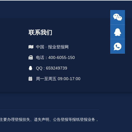
联系我们
中国 · 报业登报网
电话：400-6055-150
QQ : 659249739
周一至周五 09:00-17:00
A级核心广告商，主要办理登报挂失、遗失声明、公告登报等报纸登报业务，