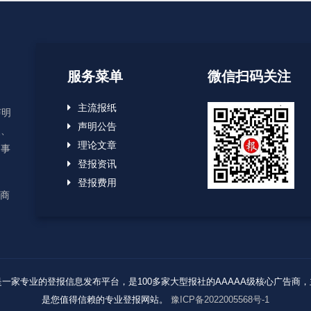
服务菜单
微信扫码关注
主流报纸
声明
声明公告
失、
理论文章
启事
登报资讯
登报费用
应商
Reserved. 报业登报网是一家专业的登报信息发布平台，是100多家大型报社的AAAA
是您值得信赖的专业登报网站。
豫ICP备2022005568号-1