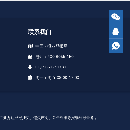
联系我们
中国 · 报业登报网
电话：400-6055-150
QQ : 659249739
周一至周五 09:00-17:00
A级核心广告商，主要办理登报挂失、遗失声明、公告登报等报纸登报业务，