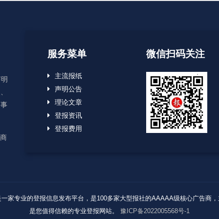
服务菜单
微信扫码关注
主流报纸
声明
声明公告
失、
理论文章
启事
登报资讯
登报费用
应商
Reserved. 报业登报网是一家专业的登报信息发布平台，是100多家大型报社的AAAA
是您值得信赖的专业登报网站。
豫ICP备2022005568号-1