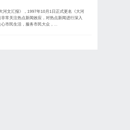
大河文汇报》，1997年10月1日正式更名《大河
道非常关注热点新闻效应，对热点新闻进行深入
市民生活，服务市民大众，...