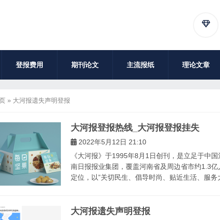
登报费用
期刊论文
主流报纸
理论文章
页
»
大河报遗失声明登报
大河报登报热线_大河报登报挂失
2022年5月12日 21:10
《大河报》于1995年8月1日创刊，是立足于中
南日报报业集团，覆盖河南省及周边省市约1.3亿
定位，以”关切民生、倡导时尚、贴近生活、服务大
大河报遗失声明登报