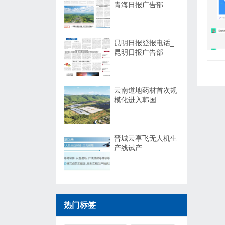
青海日报广告部
昆明日报登报电话_
昆明日报广告部
云南道地药材首次规
模化进入韩国
晋城云享飞无人机生
产线试产
热门标签