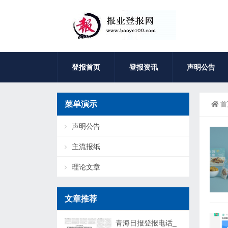
登报首页
登报资讯
声明公告
菜单演示
首
声明公告
主流报纸
理论文章
文章推荐
青海日报登报电话_