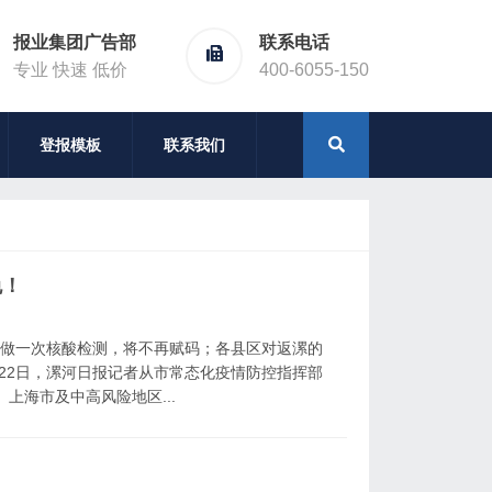
报业集团广告部
联系电话
专业 快速 低价
400-6055-150
登报模板
联系我们
免！
求做一次核酸检测，将不再赋码；各县区对返漯的
22日，漯河日报记者从市常态化疫情防控指挥部
上海市及中高风险地区...