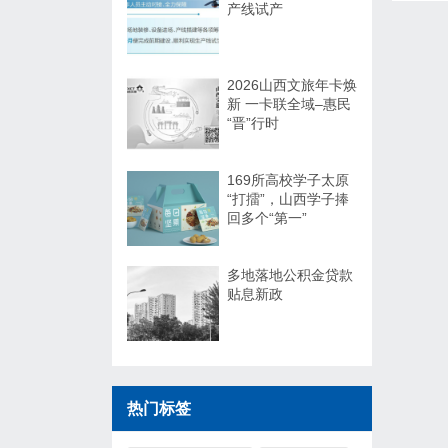
产线试产
2026山西文旅年卡焕
新 一卡联全域–惠民
“晋”行时
169所高校学子太原
“打擂”，山西学子捧
回多个“第一”
多地落地公积金贷款
贴息新政
热门标签