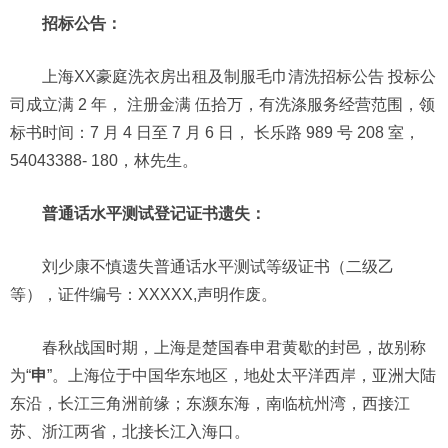
招标公告：
上海XX豪庭洗衣房出租及制服毛巾清洗招标公告 投标公
司成立满 2 年， 注册金满 伍拾万，有洗涤服务经营范围，领
标书时间：7 月 4 日至 7 月 6 日， 长乐路 989 号 208 室，
54043388- 180，林先生。
普通话水平测试登记证书遗失：
刘少康不慎遗失普通话水平测试等级证书（二级乙
等），证件编号：XXXXX,声明作废。
春秋战国时期，上海是楚国春申君黄歇的封邑，故别称
为“
申
”。上海位于中国华东地区，地处太平洋西岸，亚洲大陆
东沿，长江三角洲前缘；东濒东海，南临杭州湾，西接江
苏、浙江两省，北接长江入海口。