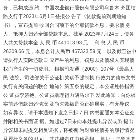
务，已构成违 约。中国农业银行股份有限公司乌鲁木 齐团结
路支行于2023年6月1日登报公 告了《贷款提前到期通知
书》，宣布提前 收回合同项下的全部贷款本息，要求债 务
人、抵押人归还全部贷款本息。截至 2023年7月24日，债务
人共欠贷款本金 人 民 币 441013.93 元 ，利 息 人 民 币
26309.66 元，本息合计人民币 467323.59 元，以及截至被申
请执行人实际还款日 应产生的利息、罚息以及债权人实现债
权而产生的一切费用。 根据司发通（2000）107号《最高人
民 法院、司法部关于公证机关赋予强制执 行效力的债权文书
执行有关问题的联合 通知》第五条的规定，本公证处特指派
公 证员李娇艳、公证员助理祖力胡马尔下 发此通知，向你核
实前述借款归还情况 及尚欠数额是否正确属实，有无异议。
如有异议，请于本通知下发之日起 7 日 内书面通知本公证处
并附相关书面证 据。如超过7日未向本处提出异议或虽 提出
异议却未能提交相反证据，将被视 为对前述债务的履行情况
及履行义务的 认可，其法律责任由你承担。 地址：乌鲁木齐