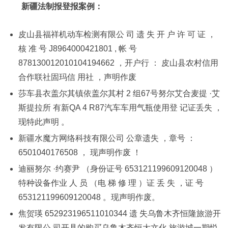
新疆法制报登报案例：
皮山县福祥机动车检测有限公 司 遗 失 开 户 许 可 证 ，
核 准 号 J8964000421801 , 帐 号
878130012010104194662 ，开户行 ： 皮山县农村信用
合作联社固玛信 用社 ，声明作废
莎车县衣盖尔其镇依盖尔其村 2 组67号努尔艾合麦提 ·艾
斯提拉所 有新QA 4 R87汽车车用气瓶使用登 记证丢失 ，
现特此声明 。
新疆水魔方网络科技有限公司 公章遗失 ，章号 ：
6501040176508 ， 现声明作废 ！
迪丽努尔 ·约赛尹 （身份证号 653121199609120048 ）
特种设备作业 人 员 （电 梯 修 理 ）证 丢 失 ，证 号
653121199609120048 。现声明作废。
焦贺瑛 652923196511010344 遗 失乌鲁木齐恒隆旅游开
发有限公 司开具的购买乌鲁木齐恒大文化 旅游城一期悦