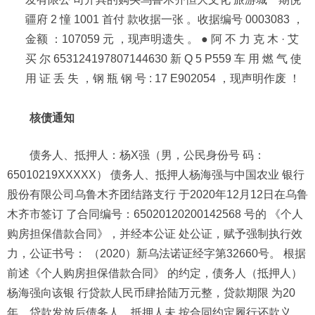
疆府 2 憧 1001 首付 款收据一张 。收据编号 0003083 ，
金额 ：107059 元 ，现声明遗失 。 ● 阿 不 力 克 木 · 艾
买 尔 653124197807144630 新 Q 5 P559 车 用 燃 气 使
用 证 丢 失 ，钢 瓶 钢 号 : 17 E902054 ，现声明作废 ！
核债通知
债务人、抵押人：杨X强（男，公民身份号 码：
65010219XXXXX） 债务人、抵押人杨海强与中国农业 银行
股份有限公司乌鲁木齐团结路支行 于2020年12月12日在乌鲁
木齐市签订 了合同编号：65020120200142568 号的 《个人
购房担保借款合同》，并经本公证 处公证，赋予强制执行效
力，公证书号： （2020）新乌法诺证经字第32660号。 根据
前述《个人购房担保借款合同》 的约定，债务人（抵押人）
杨海强向该银 行贷款人民币肆拾陆万元整，贷款期限 为20
年。贷款发放后债务人、抵押人未 按合同约定履行还款义