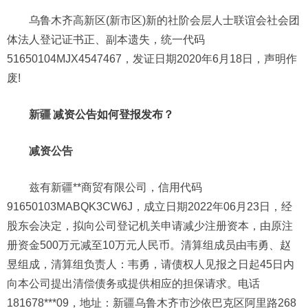
乌鲁木齐高新区(新市区)新的社阶会层人士联谊会社会团
体法人登记证书正、副本遗失，统一代码
51650104MJX4547467，发证日期2020年6月18日，声明作
废!
新疆
减资公告如何登报发布？
减资公告
兹有新疆**商贸有限公司，信用代码
91650103MABQK3CW6J，成立日期2022年06月23日，经
股东会决定，拟向公司登记机关申请减少注册资本，由原注
册资金500万元减至10万元人民币。清算组成员由韦勇、赵
昱组成，清算组负责人：韦勇，请债权人见报之日起45日内
向本公司提出清偿债务或提供相应的担保请求。电话
181678***09，地址：新疆乌鲁木齐市沙依巴克区阿里路268