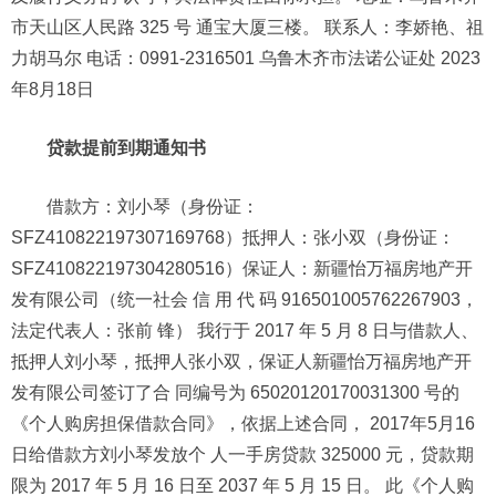
市天山区人民路 325 号 通宝大厦三楼。 联系人：李娇艳、祖
力胡马尔 电话：0991-2316501 乌鲁木齐市法诺公证处 2023
年8月18日
贷款提前到期通知书
借款方：刘小琴（身份证：
SFZ410822197307169768）抵押人：张小双（身份证：
SFZ410822197304280516）保证人：新疆怡万福房地产开
发有限公司（统一社会 信 用 代 码 916501005762267903，
法定代表人：张前 锋） 我行于 2017 年 5 月 8 日与借款人、
抵押人刘小琴，抵押人张小双，保证人新疆怡万福房地产开
发有限公司签订了合 同编号为 65020120170031300 号的
《个人购房担保借款合同》，依据上述合同， 2017年5月16
日给借款方刘小琴发放个 人一手房贷款 325000 元，贷款期
限为 2017 年 5 月 16 日至 2037 年 5 月 15 日。 此《个人购