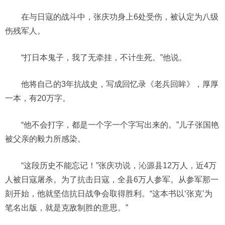
在与日寇的战斗中，张庆功身上6处受伤，被认定为八级
伤残军人。
“打日本鬼子，我了无牵挂，不计生死。”他说。
他将自己的3年抗战史，写成回忆录《老兵回眸》，厚厚
一本，有20万字。
“他不会打字，都是一个字一个字写出来的。”儿子张国艳
被父亲的毅力所感染。
“这段历史不能忘记！”张庆功说，沁源县12万人，近4万
人被日寇屠杀。为了抗击日寇，全县6万人参军。从参军那一
刻开始，他就坚信抗日战争会取得胜利。“这本书以‘张克’为
笔名出版，就是克敌制胜的意思。”