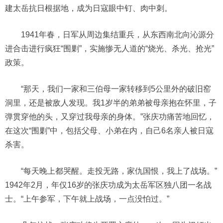
建太岳抗日根据地，成为日寇眼中钉、肉中刺。
1941年春，日军从周边集结重兵，从东西南北向沁源分
进合击进行疯狂“围剿”，实施惨无人道的“烧光、杀光、抢光”
政策。
“那天，我们一家和三伯母一家转移到5公里外的破旧窑
洞里，还是被敌人发现。我1岁半的弟弟被母亲抱在怀里，子
弹贯穿他的头，又穿过我母亲的身体。”张庆功痛苦地回忆，
在这次“围剿”中，包括父母、小弟在内，自己6名亲人被日寇
杀害。
“每天晚上都哭醒。走投无路，家仇国恨，我上了战场。”
1942年2月，年仅16岁的张庆功成为太岳军区独八团一名战
士。“上午参军，下午就上战场，一点没怕过。”