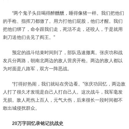
“两个鬼子头目喝得醉醺醺，睡得像猪一样。我们把他们
的手枪、指挥刀都缴了。用力打他们屁股，他们才醒。我们
把他们绑了，命令跟我们走，死活不走，还咬人，于是就用
刺刀送他们去见了阎王。”
预定的战斗结束时间到了，部队迅速撤离。张庆功和战
友兵分两路，朝南北两边的敌人营房开枪。两边的敌人都以
为对面是八路军，双方一阵恶战。
“打得好热闹，我们就站在旁边看。”张庆功回忆，两边敌
人打了很久才发现是自己人打自己人。这次战斗，我军毫发
无损。敌人死伤上百人，元气大伤，后来很长一段时间都不
敢出城侵扰群众。
20万字回忆录铭记抗战史