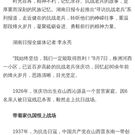
时光荏苒，精神不朽，记忆永存。抗战老兵的故事，是
厚重而深刻的民族记忆。湖南日报今起推出“寻访抗战老兵”系
列报道，走近健在的抗战老兵，聆听他们的峥嵘往事，重温
那段烽火岁月，凝聚砥砺奋进、勇毅前行的精神力量。
湖南日报全媒体记者 李永亮
“我始终坚信，我们一定能取得胜利！”8月7日，株洲河西
一小区，已近百岁高龄的抗战老兵张庆功，回忆起80余年前
的烽火岁月，思路清晰，目光坚定。
1926年，张庆功出生在山西沁源县一个贫苦家庭。因6
名亲人被日寇残忍杀害，毅然走上抗日战场。
带着家仇国恨上战场
1937年，为抗击日寇，中国共产党在山西晋东南一带创