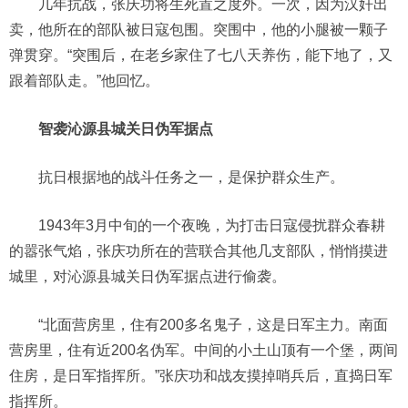
几年抗战，张庆功将生死置之度外。一次，因为汉奸出
卖，他所在的部队被日寇包围。突围中，他的小腿被一颗子
弹贯穿。“突围后，在老乡家住了七八天养伤，能下地了，又
跟着部队走。”他回忆。
智袭沁源县城关日伪军据点
抗日根据地的战斗任务之一，是保护群众生产。
1943年3月中旬的一个夜晚，为打击日寇侵扰群众春耕
的嚣张气焰，张庆功所在的营联合其他几支部队，悄悄摸进
城里，对沁源县城关日伪军据点进行偷袭。
“北面营房里，住有200多名鬼子，这是日军主力。南面
营房里，住有近200名伪军。中间的小土山顶有一个堡，两间
住房，是日军指挥所。”张庆功和战友摸掉哨兵后，直捣日军
指挥所。