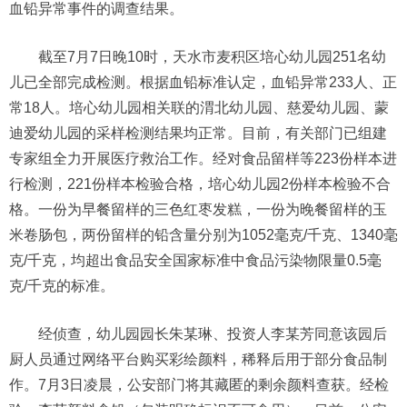
血铅异常事件的调查结果。
截至7月7日晚10时，天水市麦积区培心幼儿园251名幼
儿已全部完成检测。根据血铅标准认定，血铅异常233人、正
常18人。培心幼儿园相关联的渭北幼儿园、慈爱幼儿园、蒙
迪爱幼儿园的采样检测结果均正常。目前，有关部门已组建
专家组全力开展医疗救治工作。经对食品留样等223份样本进
行检测，221份样本检验合格，培心幼儿园2份样本检验不合
格。一份为早餐留样的三色红枣发糕，一份为晚餐留样的玉
米卷肠包，两份留样的铅含量分别为1052毫克/千克、1340毫
克/千克，均超出食品安全国家标准中食品污染物限量0.5毫
克/千克的标准。
经侦查，幼儿园园长朱某琳、投资人李某芳同意该园后
厨人员通过网络平台购买彩绘颜料，稀释后用于部分食品制
作。7月3日凌晨，公安部门将其藏匿的剩余颜料查获。经检