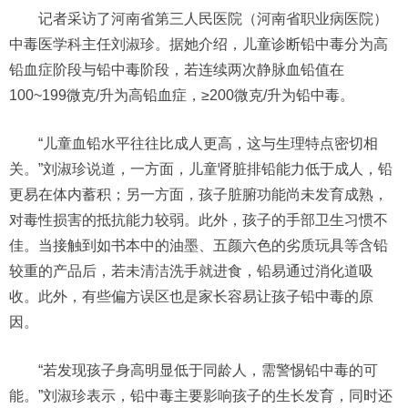
记者采访了河南省第三人民医院（河南省职业病医院）
中毒医学科主任刘淑珍。据她介绍，儿童诊断铅中毒分为高
铅血症阶段与铅中毒阶段，若连续两次静脉血铅值在
100~199微克/升为高铅血症，≥200微克/升为铅中毒。
“儿童血铅水平往往比成人更高，这与生理特点密切相
关。”刘淑珍说道，一方面，儿童肾脏排铅能力低于成人，铅
更易在体内蓄积；另一方面，孩子脏腑功能尚未发育成熟，
对毒性损害的抵抗能力较弱。此外，孩子的手部卫生习惯不
佳。当接触到如书本中的油墨、五颜六色的劣质玩具等含铅
较重的产品后，若未清洁洗手就进食，铅易通过消化道吸
收。此外，有些偏方误区也是家长容易让孩子铅中毒的原
因。
“若发现孩子身高明显低于同龄人，需警惕铅中毒的可
能。”刘淑珍表示，铅中毒主要影响孩子的生长发育，同时还