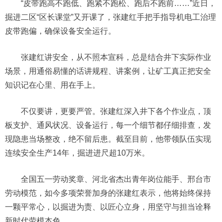
“皮带跑高不跑低、跑紧不跑松、跑后不跑前……”近日，
掘进二区“区长课堂”又开课了，张建红手把手指导机电工治理
皮带跑偏，确保设备安全运行。
张建红讲安全，从不照本宣科，总是结合井下实际作业
场景，用通俗易懂的话讲规程、讲案例，让矿工真正把安全
知识记在心里、用在手上。
不仅要讲，更要严管。张建红深入井下各个作业点，顶
板支护、通风状况、设备运行，每一个细节都仔细排查，发
现隐患当场整改，绝不留后患。截至目前，他带领队伍实现
连续安全生产14年，掘进进尺超10万米。
全国五一劳动奖章、河北省杰出青年岗位能手、邢台市
劳动模范，如今多项荣誉加身的张建红表示，他将始终保持
一颗平常心，以掘进为责、以匠心立身，用坚守与担当诠释
新时代劳模本色。