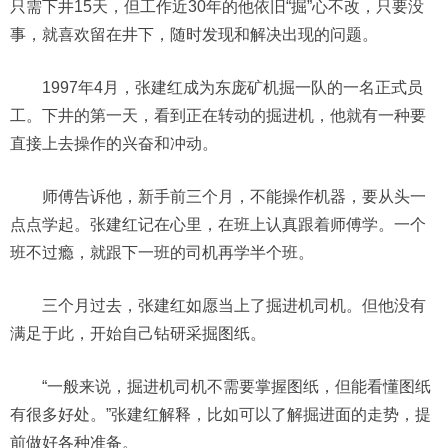
只需下井15天，但工作近30年的他依旧“掘”心不改，只要没
事，就喜欢留在井下，随时发现和解决出现的问题。
1997年4月，张建红成为东庞矿机掘一队的一名正式员
工。下井的第一天，看到正在转动的掘进机，他就有一种要
直接上去操作的兴奋和冲动。
师傅告诉他，新手前三个月，不能操作机器，要从头一
点点学起。张建红记在心里，在班上认真跟着师傅学。一个
班不过瘾，就跟下一班的司机再学半个班。
三个月过去，张建红如愿当上了掘进机司机。但他没有
满足于此，开始自己钻研采掘图纸。
“一般来说，掘进机司机不需要掌握图纸，但能看懂图纸
有很多好处。”张建红解释，比如可以了解掘进面的走势，提
前做好各种准备。