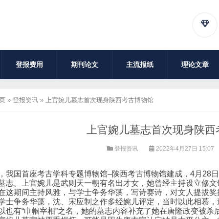
登报费用
期刊论文
主流报纸
理论文章
页
»
登报资讯
»
上官婉儿墓志首次现身陕西考古博物馆
上官婉儿墓志首次现身陕西
登报资讯
2022年4月27日 15:07
，我国首座考古学科专题博物馆–陕西考古博物馆建成，4月28
墓志。上官婉儿是武则天一朝有名出才女，她曾经主持设立修文
在这期间主持风雅，与学士争务华藻，写诗赛诗，对文人提拔奖
学士争务华藻，沈、宋应制之作多经婉儿评定，当时以此相慕，
以也有“巾帼宰相”之名，她的墓志内容补充了她在唐隆政变被杀