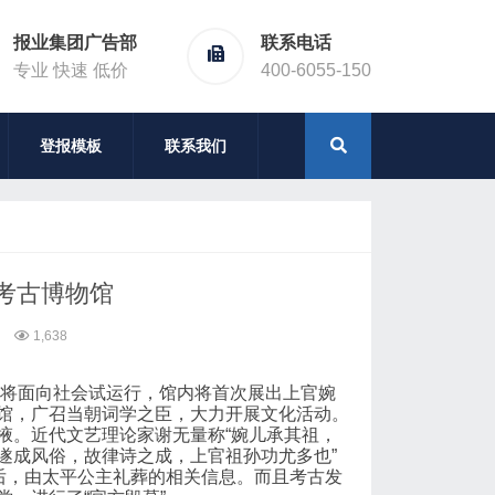
报业集团广告部
联系电话
专业 快速 低价
400-6055-150
登报模板
联系我们
考古博物馆
1,638
日将面向社会试运行，馆内将首次展出上官婉
馆，广召当朝词学之臣，大力开展文化活动。
掖。近代文艺理论家谢无量称“婉儿承其祖，
遂成风俗，故律诗之成，上官祖孙功尤多也”
后，由太平公主礼葬的相关信息。而且考古发