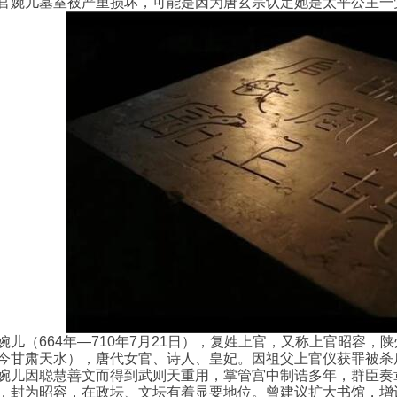
官婉儿墓室被严重损坏，可能是因为唐玄宗认定她是太平公主一党
婉儿（664年—710年7月21日），复姓上官，又称上官昭容
今甘肃天水），唐代女官、诗人、皇妃。因祖父上官仪获罪被杀
婉儿因聪慧善文而得到武则天重用，掌管宫中制诰多年，群臣奏章
，封为昭容，在政坛、文坛有着显要地位。曾建议扩大书馆，增