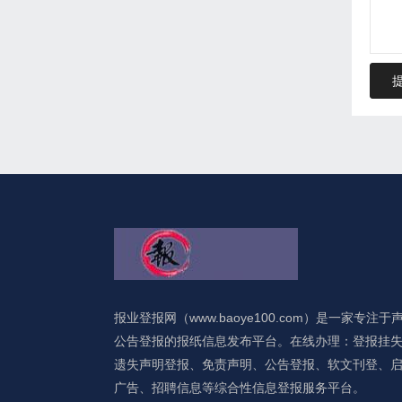
报业登报网（www.baoye100.com）是一家专注于
公告登报的报纸信息发布平台。在线办理：登报挂
遗失声明登报、免责声明、公告登报、软文刊登、
广告、招聘信息等综合性信息登报服务平台。