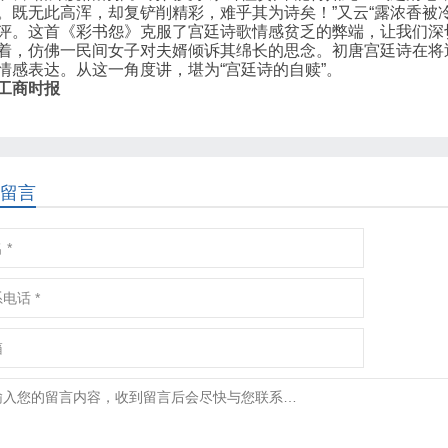
。既无此高浑，却复铲削精彩，难乎其为诗矣！”又云“露浓香被冷
评。这首《彩书怨》克服了宫廷诗歌情感贫乏的弊端，让我们深
着，仿佛一民间女子对夫婿倾诉其绵长的思念。初唐宫廷诗在将
情感表达。从这一角度讲，堪为“宫廷诗的自赎”。
工商时报
留言