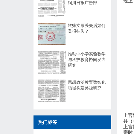
现上
铜川日报广告部
转账支票丢失后如何
登报挂失？
推动中小学实验教学
与科技教育协同发力
研究
思想政治教育数智化
场域构建路径研究
上官
县（
热门标签
上官
宗时