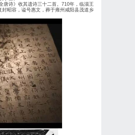
唐诗》收其遗诗三十二首。710年，临淄王
复封昭容，谥号惠文，葬于雍州咸阳县茂道乡