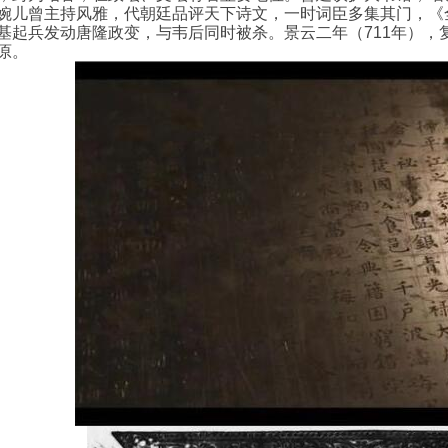
婉儿曾主持风雅，代朝廷品评天下诗文，一时词臣多集其门，《全
基起兵发动唐隆政变，与韦后同时被杀。景云二年（711年），
原。