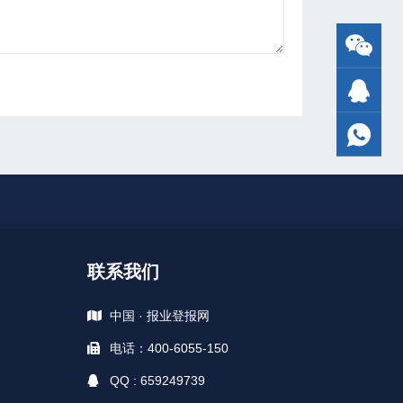
联系我们
中国 · 报业登报网
电话：400-6055-150
QQ : 659249739