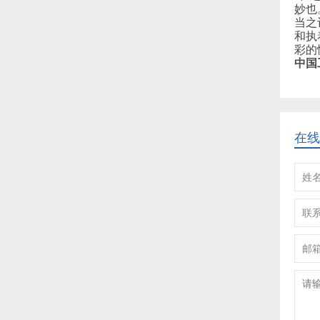
妙也
当之
和执
彩的
中国
在线