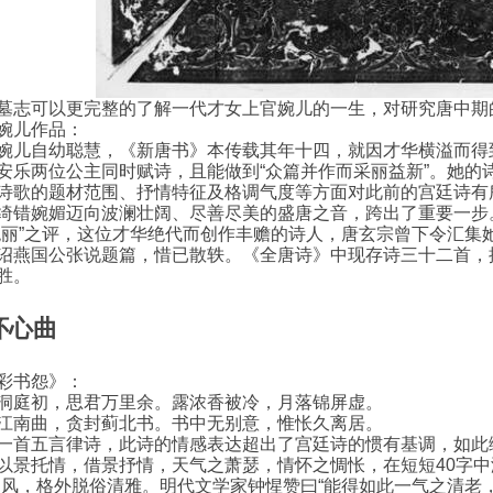
墓志可以更完整的了解一代才女上官婉儿的一生，对研究唐中期
婉儿作品：
婉儿自幼聪慧，《新唐书》本传载其年十四，就因才华横溢而得
安乐两位公主同时赋诗，且能做到“众篇并作而采丽益新”。她的
诗歌的题材范围、抒情特征及格调气度等方面对此前的宫廷诗有
绮错婉媚迈向波澜壮阔、尽善尽美的盛唐之音，跨出了重要一步
绝丽”之评，这位才华绝代而创作丰赡的诗人，唐玄宗曾下令汇集
诏燕国公张说题篇，惜已散轶。《全唐诗》中现存诗三十二首，
胜。
怀心曲
彩书怨》：
洞庭初，思君万里余。露浓香被冷，月落锦屏虚。
江南曲，贪封蓟北书。书中无别意，惟怅久离居。
一首五言律诗，此诗的情感表达超出了宫廷诗的惯有基调，如此
以景托情，借景抒情，天气之萧瑟，情怀之惆怅，在短短40字中
之风，格外脱俗清雅。明代文学家钟惺赞曰“能得如此一气之清老