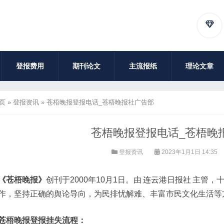
登报费用
期刊论文
主流报纸
理论文章
页
»
登报资讯
»
苍梧晚报登报电话_苍梧晚报社广告部
苍梧晚报登报电话_苍梧晚
登报资讯
2023年1月1日 14:35
《苍梧晚报》
创刊于2000年10月1日。由
连云港日报社
主管，
作，坚持正确的舆论导向，为民排忧解难、丰富市民文化生活等
苍梧晚报登报挂失流程：