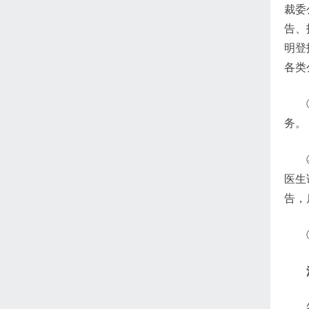
裁委
告、
明登
各类
务。
医生
告，