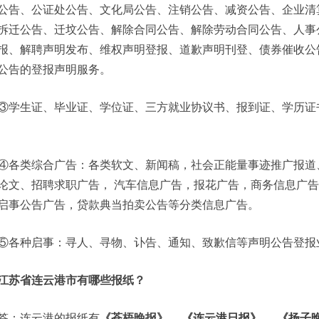
公告、公证处公告、文化局公告、注销公告、减资公告、企业清
拆迁公告、迁坟公告、解除合同公告、解除劳动合同公告、人事
报、解聘声明发布、维权声明登报、道歉声明刊登、债券催收公
公告的登报声明服务。
③学生证、毕业证、学位证、三方就业协议书、报到证、学历证
④各类综合广告：各类软文、新闻稿，社会正能量事迹推广报道
论文、招聘求职广告， 汽车信息广告，报花广告，商务信息广
启事公告广告，贷款典当拍卖公告等分类信息广告。
⑤各种启事：寻人、寻物、讣告、通知、致歉信等声明公告登报
江苏省连云港市有哪些报纸？
答：连云港的报纸有
《苍梧晚报》、
《连云港日报》
、
《扬子