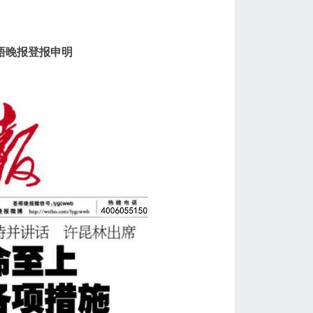
梧晚报登报申明