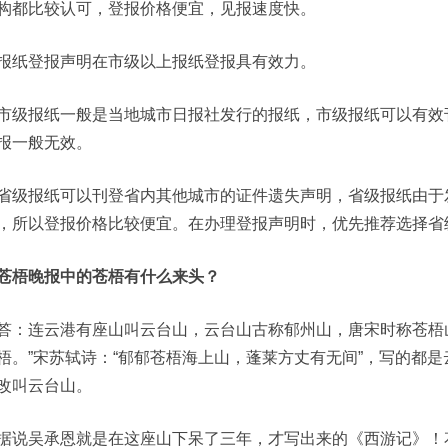
构都比较认可，登报价格便宜，见报速度快。
报纸登报声明在市级以上报纸登报具有效力。
市级报纸一般是当地城市日报社发行的报纸，市级报纸可以有效
报一般无效。
省级报纸可以刊登省内其他城市的证件遗失声明，省级报纸由于
，所以登报价格比较便宜。在办理登报声明时，优先推荐选择省
苍梧晚报中的苍梧有什么来头？
答：连云港有座山叫云台山，云台山古称郁州山，唐宋时称苍梧
梧。”宋苏轼诗：“郁郁苍梧海上山，蓬莱方丈有无间”，写的都
改叫云台山。
据说吴承恩就是在这座山下呆了三年，才写出来的《西游记》！