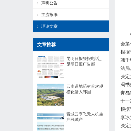
声明公告
主流报纸
理论文章
会第
文章推荐
根据
昆明日报登报电话_
韩千
昆明日报广告部
法局
决定
冯书
云南道地药材首次规
模化进入韩国
青岛
十一
根据
晋城云享飞无人机生
李冰
产线试产
决定