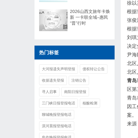
徐以
2026山西文旅年卡焕
根据
新 一卡联全域–惠民
张俊
“晋”行时
根据
刘琪
决定
热门标签
尹海
北区
大河报遗失声明登报
债权转让公告
北区
青岛
收据遗失登报
注销公告
区第
寻人启事
南阳日报登报
青岛
三门峡日报登报电话
核酸检测
因工
聊城晚报登报电话
案。
来源
淇河晨报登报电话
焦作晚报登报电话