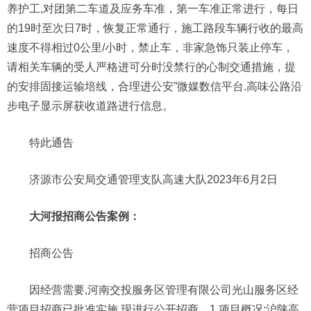
养护工,对团第二车道及应务车准，第一车准正常进行，每日
的19时至次日7时，恢复正常通行，施工路段车辆行收的最高
速度不得相过0公里/小时，禁止车，非家急饰只装止停车，
请相关车辆的受人严格进可分时没禁行的心制交通措施，提
的安排固接运输培线，合理进公安”微媒数信平台.高味公路沿
步电子显示屏获收道路进行信息。
特此通告
济源市公安局交通管理支队高速大队2023年6月2日
大河报招商公告案例：
招商公告
因经营需要,河南交投服务区管理有限公司光山服务区经
营项目招商已批准实施,现进行公开招商。1.项目概况:沪陕高