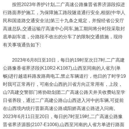
按照2023年养护计划,二广高速公路豫晋省界济源段拟进
行路面养护施工，为保障施工路段隧道通行安全,相据(中华人
民和国道路交通安全法)第三十九条之规定，并报经省公安厅
高速总队,交通运输厅高速中心同车,施工期间将分时段采取封
底单副车道，分路段不收出的分车了的限制交通措施，现待
有关事项通告如下:
2023年6月8日至10日，每日的19时至次日7时,二广高建
公路豫香省界济段(K10R2-K1087),山西至同南的人省方(单
畅)进行越道科路发路商电工,禁止车辆道行，他日的了时学19
时我可正常再行，可南全山西的川省方向正常用有，上段，
山?高建交警部门将协助划团二广高速公路天井关收费站至学
日省养段，通过二广高建公路山山西进入河中的车辆,可提前
在山西境内统行晋新高速公路成阳娇高速公路进入问南。
2023年6月11日至20日，每日的7时至19时,二广高速公路豫
晋省界济源股(2107-E1006),山西至河南的人省方单进行路面