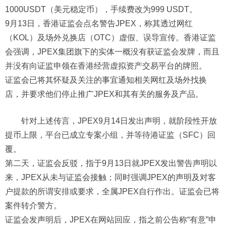
1000USDT（美元稳定币），手续费改为999 USDT。
9月13日，香港证监会点名警告JPEX，称其透过网红
（KOL）及场外兑换店（OTC）虚假、误导宣传。香港证监
会强调，JPEX集团旗下的实体一概没有获证监会发牌，而且
并没有向证监申领在香港经营虚拟资产交易平台的牌照。
证监会已将其怀疑及关注的事宜通知相关网红及场外找换
店，并要求他们停止推广JPEX和其有关的服务及产品。
针对上述传言，JPEX9月14日发出声明，就阶段性开放
提币上限，平台已成立专案小组，并等待港证监（SFC）回
覆。
第二天，证监会反驳，指于9月13日就JPEX发出警告声明以
来，JPEX从未与证监会接触；同时强调JPEX的声明及对客
户提款的所谓安排或要求，全属JPEX自行作出。证监会已将
案件转介警方。
证监会发声明后，JPEX在网站回应，指之前公告称“有意”申