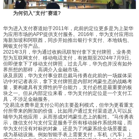
为何切入“支付”赛道?
华为进入支付赛道始于2011年，此前的定位更多是为上架华
为应用市场的APP提供支付服务。2016年，华为支付应用出
海新加坡和阿联酋，同步开始推出银行卡支付、本地钱包、
网银支付等产品。
2021年3月，华为通过收购讯联智付拿下支付牌照，业务类
型为互联网支付、移动电话支付，有效期至2024年7月9日。
但即便拿下了移动支付牌照，过去几年，华为也并没有如外
界所想的那样，高调介入金融市场。
谈及原因，华为支付事业群总裁马传勇在此前的一场媒体采
访中对记者表示，拿下支付牌照是内部对鸿蒙生态的战略考
量，要构建具有支撑性的平台能力，支付必然是最重要的板
块之一。但从内部定位来看，华为支付的定位是一个支付工
具，不涉足金融服务。
“交易流水费率是支付公司的主要盈利模式，但华为更看重支
付所带来的附加的价值，比如用户通过支付渠道进入可以反
哺华为其他应用，从而形成对鸿蒙生态上的黏性。”马传勇表
示，微信支付与支付宝是服务于所有移动操作系统终端，而
华为支付没有对标的对象，还是为了鸿蒙系统全场景覆盖，
成为基础设施。例如智能手表上需要支付，车机（汽车）上