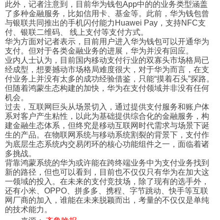
此外，记者注意到，目前华为钱包App中的的业务类型涵盖
了多种金融服务，比如信用卡、基金等。此前，华为钱包曾
与银联共同推出的手机闪付能力Huawei Pay，支持NFC支
付、银联二维码、 线上支付等支付方式。
华为方面对记者表示，目前用户进入华为钱包可以开通华为
支付。但对于各类金融业务的进展，华为并没有回应。
业内人士认为，目前国内移动支付行业的双寡头市场格局已
经成型，想要撼动市场格局难度很大，对于华为而言，在支
付业务上并没有太多的成功经验借鉴，只能“摸着石头”探路。
但随着鸿蒙生态构建的加快，华为在支付领域并非没有任何
机会。
过去，互联网巨头从场景切入，通过提供支付服务和账户体
系对客户产生粘性，以此为基础提供综合化的金融服务，构
建金融生态体系，但终究是移动互联网时代需求与场景下诞
生的产品。在物联网系统与移动系统割裂的背景下，支付作
为底层生态系统内交易闭环的核心功能组件之一，面临着诸
多挑战。
背靠鸿蒙系统的华为或许能在跨终端业务中为支付业务找到
新的路径，但也可以看到，目前也不仅仅只有华为在加大这
一领域的投入。在未来的支付竞技场，除了现有的选手外，
还有小米、OPPO、拼多多、携程、字节跳动、快手等互联
网厂商的加入，谁能在未来脱颖而出，考量的不仅仅是单纯
的技术能力。