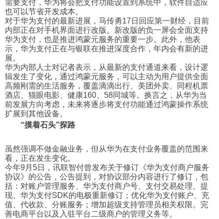
需要支付，华为将会把支付功能设置到系统中，软件自适应
也可以节省开发成本。
对于华为支付的最新进展，马传勇17日回应第一财经，目前
内部正在对手机界面进行改版。新改版的负一屏会全面支持
华为支付，也是推进鸿蒙元服务的重要一步。此外，他表
示，华为支付正在与银联在推进深度合作，年内会有新的进
展。
华为内部人士对记者表示，从最新的支付通道来看，设计逻
辑发生了变化，通过鸿蒙元服务，可以主动为用户提供全面
高频刚需的生活服务，覆盖滴滴出行、美团外卖、同程机票
酒店、猫眼电影、健康160、58同城等。换言之，从华为当
前发展方向考虑，未来将逐步将支付功能通过鸿蒙操作系统
扩展到其他设备。
“摸着石头”探路
虽然强调不做金融业务，但从华为在支付业务覆盖的范围来
看，正在发生变化。
今年9月5日，讯联智付曾发布关于修订《华为支付商户服务
协议》的公告，公告提到，对协议部分内容进行了修订，包
括：对账户管理服务、华为支付商户号、支付交易处理、提
现、华为支付SDK的电极重新修订；优化华为支付账户、充
值、代收款、分账服务；增加超级支持管理员相关权限。完
善电商平台以及入驻平台二级商户的管理义务等。