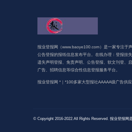
报业登报网（www.baoye100.com）是一家专注于
公告登报的报纸信息发布平台。在线办理：登报挂
遗失声明登报、免责声明、公告登报、软文刊登、
广告、招聘信息等综合性信息登报服务平台。
报业登报网 *｜*100多家大型报社AAAAA级广告供
© Copyright 2016-2022.All Rights 