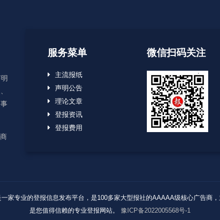
服务菜单
微信扫码关注
主流报纸
声明
声明公告
失、
理论文章
启事
登报资讯
登报费用
应商
Reserved. 报业登报网是一家专业的登报信息发布平台，是100多家大型报社的AAAA
是您值得信赖的专业登报网站。
豫ICP备2022005568号-1