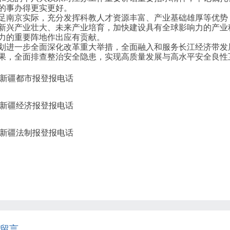
的事办得更实更好。
足南京实际，充分发挥科教人才资源丰富、产业基础雄厚等优势
新兴产业壮大、未来产业培育，加快建设具有全球影响力的产业
力的重要阵地作出应有贡献。
划进一步全面深化改革重大举措，全面融入和服务长江经济带发
果，全面排查整治安全隐患，实现高质量发展与高水平安全良性互
新疆都市报登报电话
新疆经济报登报电话
新疆法制报登报电话
留言