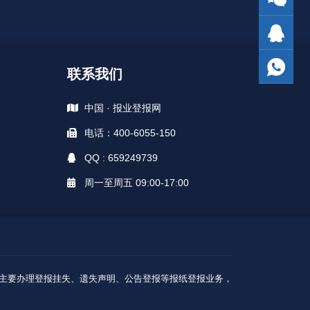
联系我们
中国 · 报业登报网
电话：400-6055-150
QQ : 659249739
周一至周五 09:00-17:00
A级核心广告商，主要办理登报挂失、遗失声明、公告登报等报纸登报业务，