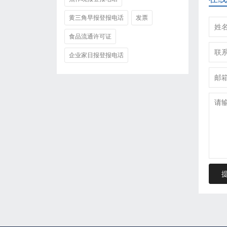
黄三角早报登报电话
发票
食品流通许可证
企业家日报登报电话