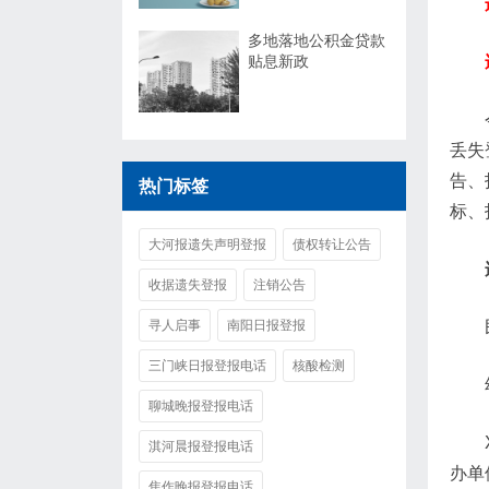
多地落地公积金贷款
贴息新政
丢失
告、
热门标签
标、
大河报遗失声明登报
债权转让公告
收据遗失登报
注销公告
寻人启事
南阳日报登报
三门峡日报登报电话
核酸检测
聊城晚报登报电话
淇河晨报登报电话
办单
焦作晚报登报电话