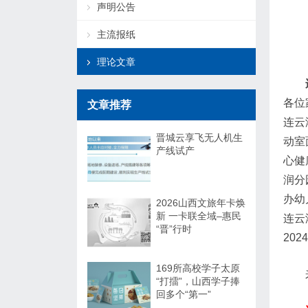
声明公告
主流报纸
理论文章
各位
文章推荐
连云
晋城云享飞无人机生
动室
产线试产
心健
润分
办幼
2026山西文旅年卡焕
新 一卡联全域–惠民
连云
“晋”行时
202
169所高校学子太原
“打擂”，山西学子捧
回多个“第一”